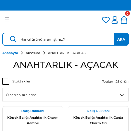
2.500 TL VE ÜZERİ ÜCRETSİZ KARGO
Geri Dön
Geri Dön
Geri Dön
TÜM DALIŞ ÜRÜNLERİNDE 2 YIL GARANTİ
0
KAMPANYALI TAKSİTLİ SATIŞ
er
Dalış Regülatörü
Yedek Parça
 AÇACAK
Dalış Ahtapotu
Regülatör Yedek Parça
ARA
ik
Dalış Konsolu
Anasayfa
Aksesuar
ANAHTARLIK - AÇACAK
ANAHTARLIK - AÇACAK
Stoktakiler
Toplam 25 ürün
ü
Dalış Dükkanı
Dalış Dükkanı
Köpek Balığı Anahtarlık Charm
Köpek Balığı Anahtarlık Çanta
Pembe
Charm Gri