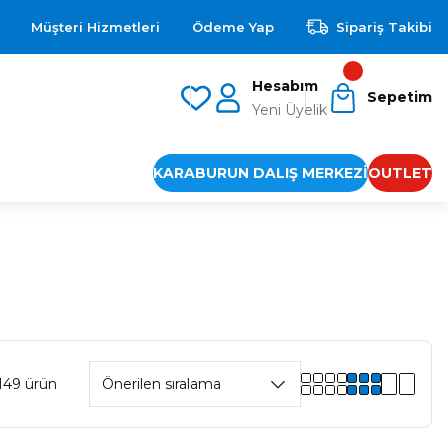
Müşteri Hizmetleri
Ödeme Yap
Sipariş Takibi
Hesabım
Sepetim
Yeni Üyelik
KARABURUN DALIŞ MERKEZİ
OUTLET
149 ürün