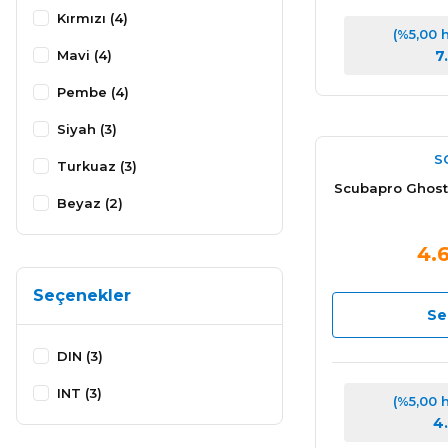
Kırmızı (4)
(%5,00 
Mavi (4)
7
Pembe (4)
Siyah (3)
S
Turkuaz (3)
Scubapro Ghost
Beyaz (2)
Gri (2)
4.
Lacivert (2)
Seçenekler
Mor (2)
Se
Turuncu (2)
DIN (3)
Renkli (1)
INT (3)
(%5,00 
4
Sarı Siyah (1)