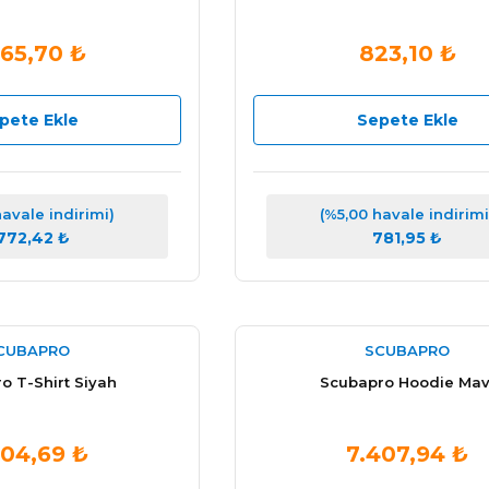
865,70 ₺
823,10 ₺
pete Ekle
Sepete Ekle
havale indirimi)
(%5,00 havale indirimi
.772,42 ₺
781,95 ₺
CUBAPRO
SCUBAPRO
o T-Shirt Siyah
Scubapro Hoodie Mav
304,69 ₺
7.407,94 ₺