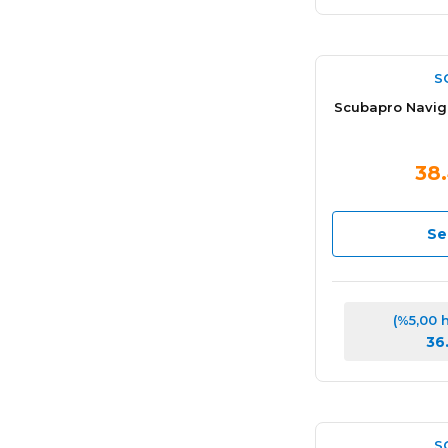
S
Scubapro Naviga
38.
Se
(%5,00 
36
S