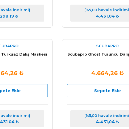
havale indirimi)
(%5,00 havale indirimi
.298,19 ₺
4.431,04 ₺
CUBAPRO
SCUBAPRO
 Turkuaz Dalış Maskesi
Scubapro Ghost Turuncu Dalı
664,26 ₺
4.664,26 ₺
pete Ekle
Sepete Ekle
havale indirimi)
(%5,00 havale indirimi
.431,04 ₺
4.431,04 ₺