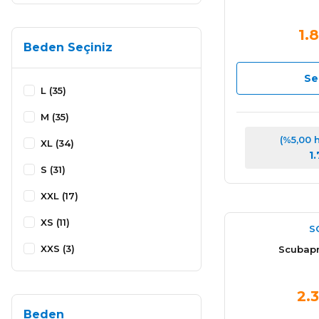
1.
Beden Seçiniz
Se
L (35)
M (35)
(%5,00 
XL (34)
1
S (31)
XXL (17)
XS (11)
S
XXS (3)
Scubapr
2XS-M (2)
2.
M-2XL (2)
Beden