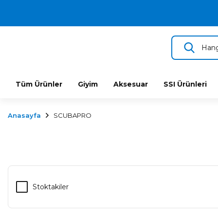
2.500 TL VE ÜZERİ ÜCRETSİZ KARGO
TÜM DALIŞ ÜRÜNLERİNDE 2 YIL GARANTİ
KAMPANYALI TAKSİTLİ SATIŞ
Tüm Ürünler
Giyim
Aksesuar
SSI Ürünleri
Anasayfa
SCUBAPRO
Stoktakiler