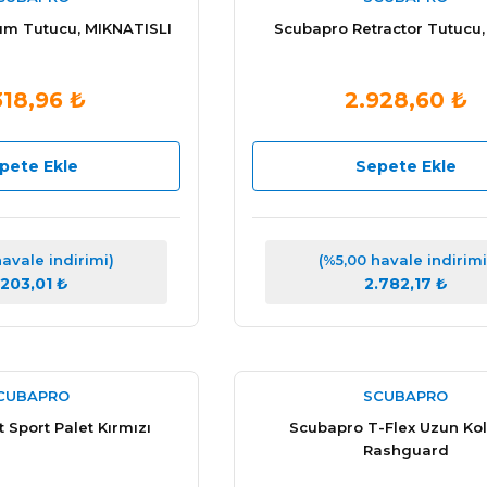
um Tutucu, MIKNATISLI
Scubapro Retractor Tutucu,
318,96 ₺
2.928,60 ₺
pete Ekle
Sepete Ekle
havale indirimi)
(%5,00 havale indirimi
.203,01 ₺
2.782,17 ₺
CUBAPRO
SCUBAPRO
 Sport Palet Kırmızı
Scubapro T-Flex Uzun Kol 
Rashguard