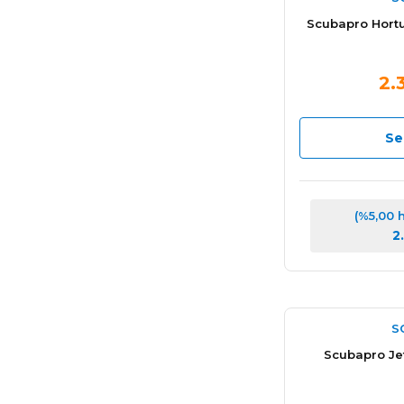
Scubapro Hort
2.
Se
(%5,00 
2
S
Scubapro Jet