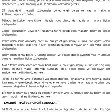
malzemeleri (toner, kartuş, şerit vb.) iade edilebilmesi için ambalajlarının açılmamış,
denenmemiş, bozulmamış ve kullanılmamış olmaları gerekir.
23. Aşağıdaki mesafeli sözleşmeler yönetmeliği gereğince; cayma hakkının
kullanılmayacak ürünler,
Tüketicinin istekleri veya kişisel ihtiyaçları doğrultusunda hazırlanan mallara ilişkin
sözleşmeler.
Çabuk bozulabilen veya son kullanma tarihi geçebilecek malların teslimine ilişkin
sözleşmeler.
Tesliminden sonra ambalaj, bant, mühür, paket gibi koruyucu unsurları açılmış olan
mallardan; iadesi sağlık ve hijyen açısından uygun olmayanların teslimine ilişkin
sözleşmeler.
Tesliminden sonra başka ürünlerle karışan ve doğası gereği ayrıştırılması mümkün
olmayan mallara ilişkin sözleşmeler.
Malın tesliminden sonra ambalaj, bant, mühür, paket gibi koruyucu unsurları açılmış
olması halinde maddi ortamda sunulan kitap, dijital içerik ve bilgisayar sarf
malzemelerine ilişkin sözleşmeler.
.Belirli bir tarihte veya dönemde yapılması gereken, konaklama, eşya taşıma, araba
kiralama, yiyecek-içecek tedariki ve eğlence veya dinlenme amacıyla yapılan boş
zamanın değerlendirilmesine ilişkin sözleşmeler.
Elektronik ortamda anında ifa edilen hizmetler veya tüketiciye anında teslim edilen
gayrimaddi mallara ilişkin sözleşmeler.
TEMERRÜT HALİ VE HUKUKİ SONUÇLARI
24.ALICI, ödeme işlemlerini kredi kartı ile yaptığı durumda temerrüde düştüğü