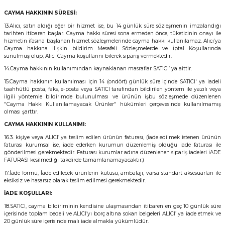
CAYMA HAKKININ SÜRESİ:
13.Alıcı, satın aldığı eğer bir hizmet ise, bu 14 günlük süre sözleşmenin imzalandığı
tarihten itibaren başlar. Cayma hakkı süresi sona ermeden önce, tüketicinin onayı ile
hizmetin ifasına başlanan hizmet sözleşmelerinde cayma hakkı kullanılamaz. Alıcı’ya
Cayma hakkına ilişkin bildirim Mesafeli Sözleşmelerde ve İptal Koşullarında
sunulmuş olup, Alıcı Cayma koşullarını bilerek sipariş vermektedir.
14.Cayma hakkının kullanımından kaynaklanan masraflar SATICI’ ya aittir.
15.Cayma hakkının kullanılması için 14 (ondört) günlük süre içinde SATICI' ya iadeli
taahhütlü posta, faks, e-posta veya SATICI tarafından bildirilen yöntem ile yazılı veya
ilgili yöntemle bildirimde bulunulması ve ürünün işbu sözleşmede düzenlenen
"Cayma Hakkı Kullanılamayacak Ürünler" hükümleri çerçevesinde kullanılmamış
olması şarttır.
CAYMA HAKKININ KULLANIMI:
16.3. kişiye veya ALICI’ ya teslim edilen ürünün faturası, (İade edilmek istenen ürünün
faturası kurumsal ise, iade ederken kurumun düzenlemiş olduğu iade faturası ile
gönderilmesi gerekmektedir. Faturası kurumlar adına düzenlenen sipariş iadeleri İADE
FATURASI kesilmediği takdirde tamamlanamayacaktır.)
17.İade formu, İade edilecek ürünlerin kutusu, ambalajı, varsa standart aksesuarları ile
eksiksiz ve hasarsız olarak teslim edilmesi gerekmektedir.
İADE KOŞULLARI:
18.SATICI, cayma bildiriminin kendisine ulaşmasından itibaren en geç 10 günlük süre
içerisinde toplam bedeli ve ALICI’yı borç altına sokan belgeleri ALICI’ ya iade etmek ve
20 günlük süre içerisinde malı iade almakla yükümlüdür.