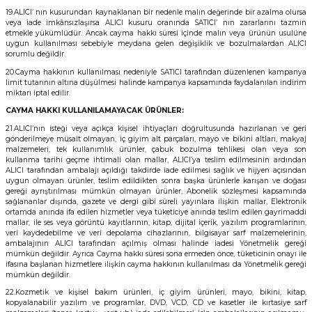
19.ALICI’ nın kusurundan kaynaklanan bir nedenle malın değerinde bir azalma olursa
veya iade imkânsızlaşırsa ALICI kusuru oranında SATICI’ nın zararlarını tazmin
etmekle yükümlüdür. Ancak cayma hakkı süresi içinde malın veya ürünün usulüne
uygun kullanılması sebebiyle meydana gelen değişiklik ve bozulmalardan ALICI
sorumlu değildir.
20.Cayma hakkının kullanılması nedeniyle SATICI tarafından düzenlenen kampanya
limit tutarının altına düşülmesi halinde kampanya kapsamında faydalanılan indirim
miktarı iptal edilir.
CAYMA HAKKI KULLANILAMAYACAK ÜRÜNLER:
21.ALICI’nın isteği veya açıkça kişisel ihtiyaçları doğrultusunda hazırlanan ve geri
gönderilmeye müsait olmayan, iç giyim alt parçaları, mayo ve bikini altları, makyaj
malzemeleri, tek kullanımlık ürünler, çabuk bozulma tehlikesi olan veya son
kullanma tarihi geçme ihtimali olan mallar, ALICI’ya teslim edilmesinin ardından
ALICI tarafından ambalajı açıldığı takdirde iade edilmesi sağlık ve hijyen açısından
uygun olmayan ürünler, teslim edildikten sonra başka ürünlerle karışan ve doğası
gereği ayrıştırılması mümkün olmayan ürünler, Abonelik sözleşmesi kapsamında
sağlananlar dışında, gazete ve dergi gibi süreli yayınlara ilişkin mallar, Elektronik
ortamda anında ifa edilen hizmetler veya tüketiciye anında teslim edilen gayrimaddi
mallar, ile ses veya görüntü kayıtlarının, kitap, dijital içerik, yazılım programlarının,
veri kaydedebilme ve veri depolama cihazlarının, bilgisayar sarf malzemelerinin,
ambalajının ALICI tarafından açılmış olması halinde iadesi Yönetmelik gereği
mümkün değildir. Ayrıca Cayma hakkı süresi sona ermeden önce, tüketicinin onayı ile
ifasına başlanan hizmetlere ilişkin cayma hakkının kullanılması da Yönetmelik gereği
mümkün değildir.
22.Kozmetik ve kişisel bakım ürünleri, iç giyim ürünleri, mayo, bikini, kitap,
kopyalanabilir yazılım ve programlar, DVD, VCD, CD ve kasetler ile kırtasiye sarf