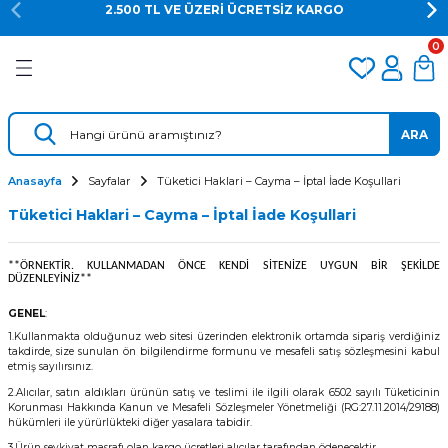
2.500 TL VE ÜZERİ ÜCRETSİZ KARGO
Geri Dön
Geri Dön
Geri Dön
0
er
Dalış Regülatörü
Yedek Parça
 AÇACAK
Dalış Ahtapotu
Regülatör Yedek Parça
ARA
ik
Dalış Konsolu
Anasayfa
Sayfalar
Tüketici Haklari – Cayma – İptal İade Koşullari
Tüketici Haklari – Cayma – İptal İade Koşullari
**ÖRNEKTİR. KULLANMADAN ÖNCE KENDİ SİTENİZE UYGUN BİR ŞEKİLDE
DÜZENLEYİNİZ**
GENEL
:
1.Kullanmakta olduğunuz web sitesi üzerinden elektronik ortamda sipariş verdiğiniz
takdirde, size sunulan ön bilgilendirme formunu ve mesafeli satış sözleşmesini kabul
etmiş sayılırsınız.
ü
2.Alıcılar, satın aldıkları ürünün satış ve teslimi ile ilgili olarak 6502 sayılı Tüketicinin
Korunması Hakkında Kanun ve Mesafeli Sözleşmeler Yönetmeliği (RG:27.11.2014/29188)
hükümleri ile yürürlükteki diğer yasalara tabidir.
3.Ürün sevkiyat masrafı olan kargo ücretleri alıcılar tarafından ödenecektir.