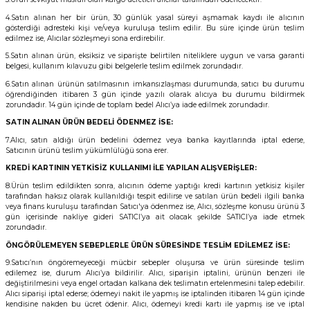
4.Satın alınan her bir ürün, 30 günlük yasal süreyi aşmamak kaydı ile alıcının
gösterdiği adresteki kişi ve/veya kuruluşa teslim edilir. Bu süre içinde ürün teslim
edilmez ise, Alıcılar sözleşmeyi sona erdirebilir.
5.Satın alınan ürün, eksiksiz ve siparişte belirtilen niteliklere uygun ve varsa garanti
belgesi, kullanım kılavuzu gibi belgelerle teslim edilmek zorundadır.
6.Satın alınan ürünün satılmasının imkansızlaşması durumunda, satıcı bu durumu
öğrendiğinden itibaren 3 gün içinde yazılı olarak alıcıya bu durumu bildirmek
zorundadır. 14 gün içinde de toplam bedel Alıcı’ya iade edilmek zorundadır.
SATIN ALINAN ÜRÜN BEDELİ ÖDENMEZ İSE:
7.Alıcı, satın aldığı ürün bedelini ödemez veya banka kayıtlarında iptal ederse,
Satıcının ürünü teslim yükümlülüğü sona erer.
KREDİ KARTININ YETKİSİZ KULLANIMI İLE YAPILAN ALIŞVERİŞLER:
8.Ürün teslim edildikten sonra, alıcının ödeme yaptığı kredi kartının yetkisiz kişiler
tarafından haksız olarak kullanıldığı tespit edilirse ve satılan ürün bedeli ilgili banka
veya finans kuruluşu tarafından Satıcı'ya ödenmez ise, Alıcı, sözleşme konusu ürünü 3
gün içerisinde nakliye gideri SATICI’ya ait olacak şekilde SATICI’ya iade etmek
zorundadır.
ÖNGÖRÜLEMEYEN SEBEPLERLE ÜRÜN SÜRESİNDE TESLİM EDİLEMEZ İSE:
arı
9.Satıcı’nın öngöremeyeceği mücbir sebepler oluşursa ve ürün süresinde teslim
edilemez ise, durum Alıcı’ya bildirilir. Alıcı, siparişin iptalini, ürünün benzeri ile
değiştirilmesini veya engel ortadan kalkana dek teslimatın ertelenmesini talep edebilir.
Alıcı siparişi iptal ederse; ödemeyi nakit ile yapmış ise iptalinden itibaren 14 gün içinde
kendisine nakden bu ücret ödenir. Alıcı, ödemeyi kredi kartı ile yapmış ise ve iptal