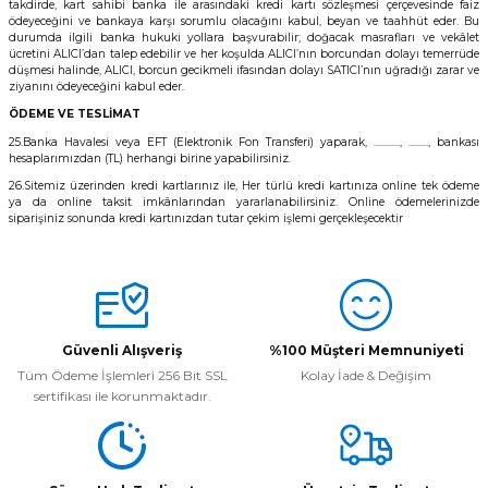
takdirde, kart sahibi banka ile arasındaki kredi kartı sözleşmesi çerçevesinde faiz
ödeyeceğini ve bankaya karşı sorumlu olacağını kabul, beyan ve taahhüt eder. Bu
durumda ilgili banka hukuki yollara başvurabilir; doğacak masrafları ve vekâlet
ücretini ALICI’dan talep edebilir ve her koşulda ALICI’nın borcundan dolayı temerrüde
düşmesi halinde, ALICI, borcun gecikmeli ifasından dolayı SATICI’nın uğradığı zarar ve
ziyanını ödeyeceğini kabul eder.
ÖDEME VE TESLİMAT
25.Banka Havalesi veya EFT (Elektronik Fon Transferi) yaparak, ............, ........., bankası
hesaplarımızdan (TL) herhangi birine yapabilirsiniz.
26.Sitemiz üzerinden kredi kartlarınız ile, Her türlü kredi kartınıza online tek ödeme
ya da online taksit imkânlarından yararlanabilirsiniz. Online ödemelerinizde
siparişiniz sonunda kredi kartınızdan tutar çekim işlemi gerçekleşecektir
Güvenli Alışveriş
%100 Müşteri Memnuniyeti
Tüm Ödeme İşlemleri 256 Bit SSL
Kolay İade & Değişim
sertifikası ile korunmaktadır.