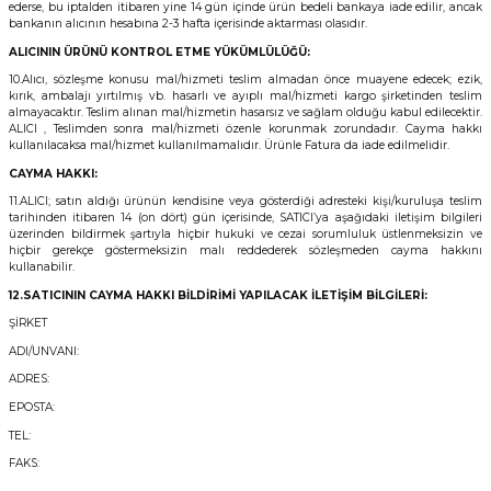
ederse, bu iptalden itibaren yine 14 gün içinde ürün bedeli bankaya iade edilir, ancak
bankanın alıcının hesabına 2-3 hafta içerisinde aktarması olasıdır.
ALICININ ÜRÜNÜ KONTROL ETME YÜKÜMLÜLÜĞÜ:
10.Alıcı, sözleşme konusu mal/hizmeti teslim almadan önce muayene edecek; ezik,
kırık, ambalajı yırtılmış vb. hasarlı ve ayıplı mal/hizmeti kargo şirketinden teslim
almayacaktır. Teslim alınan mal/hizmetin hasarsız ve sağlam olduğu kabul edilecektir.
ALICI , Teslimden sonra mal/hizmeti özenle korunmak zorundadır. Cayma hakkı
kullanılacaksa mal/hizmet kullanılmamalıdır. Ürünle Fatura da iade edilmelidir.
CAYMA HAKKI:
11.ALICI; satın aldığı ürünün kendisine veya gösterdiği adresteki kişi/kuruluşa teslim
tarihinden itibaren 14 (on dört) gün içerisinde, SATICI’ya aşağıdaki iletişim bilgileri
üzerinden bildirmek şartıyla hiçbir hukuki ve cezai sorumluluk üstlenmeksizin ve
hiçbir gerekçe göstermeksizin malı reddederek sözleşmeden cayma hakkını
kullanabilir.
12.SATICININ CAYMA HAKKI BİLDİRİMİ YAPILACAK İLETİŞİM BİLGİLERİ:
ŞİRKET
ADI/UNVANI:
ADRES:
EPOSTA:
TEL:
FAKS: