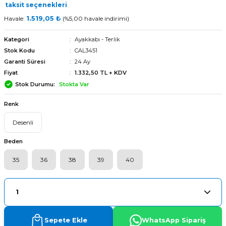
taksit seçenekleri
Havale:
1.519,05 ₺
(%5,00 havale indirimi)
Kategori
Ayakkabı - Terlik
Stok Kodu
CAL3451
Garanti Süresi
24 Ay
Fiyat
1.332,50 TL + KDV
Stok Durumu
Stokta Var
Renk
Desenli
Beden
35
36
38
39
40
arı
Sepete Ekle
WhatsApp Sipariş