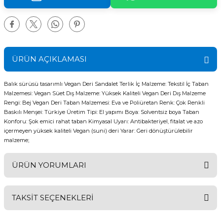
ÜRÜN AÇIKLAMASI
Balık sürüsü tasarımlı Vegan Deri Sandalet Terlik İç Malzeme: Tekstil İç Taban
Malzemesi: Vegan Süet Dış Malzeme: Yüksek Kaliteli Vegan Deri Dış Malzeme
Rengi: Bej Vegan Deri Taban Malzemesi: Eva ve Poliüretan Renk: Çok Renkli
Baskılı Menşei: Türkiye Üretim Tipi: El yapımı Boya: Solventsiz boya Taban
Konforu: Şok emici rahat taban Kimyasal Uyarı: Antibakteriyel, fitalat ve azo
içermeyen yüksek kaliteli Vegan (suni) deri Yarar: Geri dönüştürülebilir
malzeme;
ÜRÜN YORUMLARI
TAKSİT SEÇENEKLERİ
Bu ürüne ilk yorumu siz yapın!