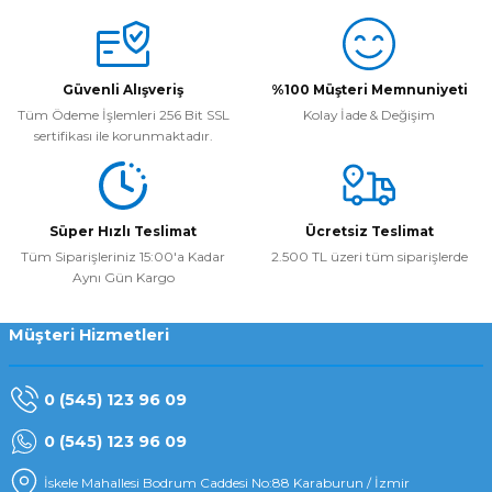
Yorum Yaz
Güvenli Alışveriş
%100 Müşteri Memnuniyeti
Tüm Ödeme İşlemleri 256 Bit SSL
Kolay İade & Değişim
sertifikası ile korunmaktadır.
Süper Hızlı Teslimat
Ücretsiz Teslimat
Tüm Siparişleriniz 15:00'a Kadar
2.500 TL üzeri tüm siparişlerde
Aynı Gün Kargo
Müşteri Hizmetleri
0 (545) 123 96 09
0 (545) 123 96 09
İskele Mahallesi Bodrum Caddesi No:88 Karaburun / İzmir