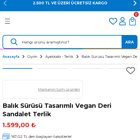
2.500 TL VE ÜZERİ ÜCRETSİZ KARGO
Geri Dön
Geri Dön
Geri Dön
0
er
Dalış Regülatörü
Yedek Parça
 AÇACAK
Dalış Ahtapotu
Regülatör Yedek Parça
ARA
ik
Dalış Konsolu
Anasayfa
Giyim
Ayakkabı - Terlik
Balık Sürüsü Tasarımlı Vegan Deri 
Markanın tüm ürünleri
Balık Sürüsü Tasarımlı Vegan Deri
Sandalet Terlik
ü
1.599,00 ₺
167,02 TL den başlayan taksitlerle!