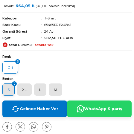
Havale:
664,05 ₺
(%5,00 havale indirimi)
Kategori
T-Shirt
Stok Kodu
654651321346841
Garanti Süresi
24 Ay
Fiyat
582,50 TL + KDV
Stok Durumu
Stokta Yok
Renk
Gri
Beden
S
XL
L
M
Gelince Haber Ver
WhatsApp Sipariş
arı