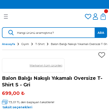
2.500 TL VE ÜZERİ ÜCRETSİZ KARGO
Geri Dön
Geri Dön
Geri Dön
TÜM DALIŞ ÜRÜNLERİNDE 2 YIL GARANTİ
KAMPANYALI TAKSİTLİ SATIŞ
er
Dalış Regülatörü
Yedek Parça
 AÇACAK
Dalış Ahtapotu
Regülatör Yedek Parça
ARA
ik
Dalış Konsolu
Anasayfa
Giyim
T-Shirt
Balon Balığı Nakışlı Yıkamalı Oversize T-Shirt
Markanın tüm ürünleri
Balon Balığı Nakışlı Yıkamalı Oversize T-
Shirt S - Gri
ü
699,00 ₺
73,01 TL den başlayan taksitlerle!
taksit seçenekleri