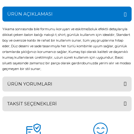
ÜRÜN AÇIKLAMASI
Yıkama sonrasında bile formunu koruyan ve eskitme/soluk efektli detaylarıyla
dikkat çeken balon balığı nakışlı t; shirt, günlük kullanım için idealdir; Standart
boy ve oversize kalıbı ile rahat bir kullanım sunar, tüm yaş gruplarına hitap
eder; Düz deseni ve sade tasarımıyla her türlü kombinle uyum sağlar, günlük
ortamlarda şıklığınızı korumanızı sağlar; Kumaş tipi olarak kaliteli ve dayanıklı
kumaş kullanılarak üretilmiştir, uzun süreli kullanım için uygundur; Basic
silueti sayesinde zamansız bir parça olarak gardırobunuzda yerini alır ve modası
geçmeyen bir stil sunar;
ÜRÜN YORUMLARI
TAKSİT SEÇENEKLERİ
Bu ürüne ilk yorumu siz yapın!
Yorum Yaz