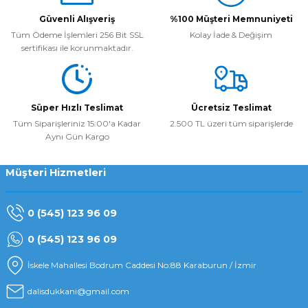
Güvenli Alışveriş
%100 Müşteri Memnuniyeti
Tüm Ödeme İşlemleri 256 Bit SSL
Kolay İade & Değişim
sertifikası ile korunmaktadır.
Süper Hızlı Teslimat
Ücretsiz Teslimat
Tüm Siparişleriniz 15:00'a Kadar
2.500 TL üzeri tüm siparişlerde
Aynı Gün Kargo
Müşteri Hizmetleri
0 (545) 123 96 09
0 (545) 123 96 09
İskele Mahallesi Bodrum Caddesi No:88 Karaburun / İzmir
dalisdukkani@gmail.com