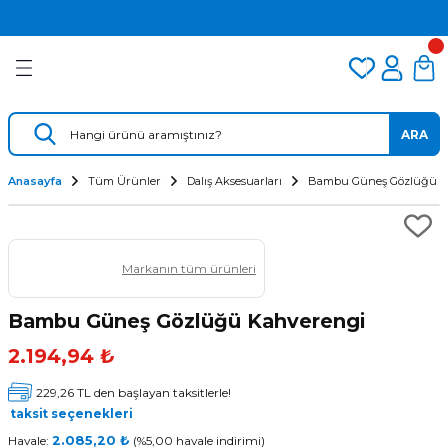
2.500 TL VE ÜZERİ ÜCRETSİZ KARGO
Geri Dön
Geri Dön
Geri Dön
TÜM DALIŞ ÜRÜNLERİNDE 2 YIL GARANTİ
KAMPANYALI TAKSİTLİ SATIŞ
er
Dalış Regülatörü
Yedek Parça
 AÇACAK
Dalış Ahtapotu
Regülatör Yedek Parça
ARA
ik
Dalış Konsolu
Anasayfa
Tüm Ürünler
Dalış Aksesuarları
Bambu Güneş Gözlüğü K
Markanın tüm ürünleri
Bambu Güneş Gözlüğü Kahverengi
2.194,94 ₺
ü
229,26 TL den başlayan taksitlerle!
taksit seçenekleri
Havale:
2.085,20 ₺
(%5,00 havale indirimi)