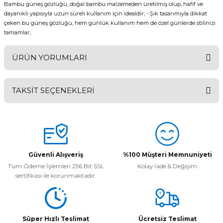
Bambu güneş gözlüğü, doğal bambu malzemeden üretilmiş olup, hafif ve
dayanıklı yapısıyla uzun süreli kullanım için idealdir; - Şık tasarımıyla dikkat
çeken bu güneş gözlüğü, hem günlük kullanım hem de özel günlerde stilinizi
tamamlar;
ÜRÜN YORUMLARI
TAKSİT SEÇENEKLERİ
Bu ürüne ilk yorumu siz yapın!
Yorum Yaz
Güvenli Alışveriş
%100 Müşteri Memnuniyeti
Tüm Ödeme İşlemleri 256 Bit SSL
Kolay İade & Değişim
sertifikası ile korunmaktadır.
Süper Hızlı Teslimat
Ücretsiz Teslimat