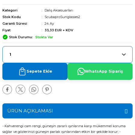
Kategori
Dalış Aksesuarları
Stok Kodu
ScubaproSunglasses2
Garanti Süresi
24 Ay
Fiyat
33,33 EUR + KDV
Stok Durumu
Stokta Var
Sepete Ekle
WhatsApp Sipariş
ÜRÜN AÇIKLAMASI
arı
- Kahverengi cam rengi, güneşin zararlı ışınlarına karşı mükemmel koruma
sağlar ve gözlerinizi güneşin parlak ışınlarından etkin bir şekilde korur; -