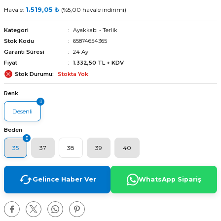
Havale:
1.519,05 ₺
(%5,00 havale indirimi)
Kategori
Ayakkabı - Terlik
Stok Kodu
65874654365
Garanti Süresi
24 Ay
Fiyat
1.332,50 TL + KDV
Stok Durumu
Stokta Yok
Renk
Desenli
Beden
35
37
38
39
40
Gelince Haber Ver
WhatsApp Sipariş
arı