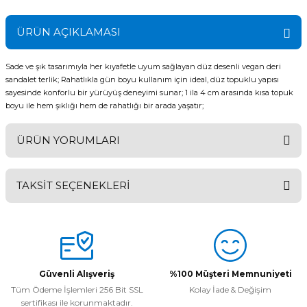
ÜRÜN AÇIKLAMASI
Sade ve şık tasarımıyla her kıyafetle uyum sağlayan düz desenli vegan deri
sandalet terlik; Rahatlıkla gün boyu kullanım için ideal, düz topuklu yapısı
sayesinde konforlu bir yürüyüş deneyimi sunar; 1 ila 4 cm arasında kısa topuk
boyu ile hem şıklığı hem de rahatlığı bir arada yaşatır;
ÜRÜN YORUMLARI
TAKSİT SEÇENEKLERİ
Bu ürüne ilk yorumu siz yapın!
Yorum Yaz
Güvenli Alışveriş
%100 Müşteri Memnuniyeti
Tüm Ödeme İşlemleri 256 Bit SSL
Kolay İade & Değişim
sertifikası ile korunmaktadır.