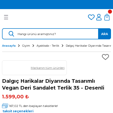
2.500 TL VE ÜZERİ ÜCRETSİZ KARGO
Geri Dön
Geri Dön
Geri Dön
TÜM DALIŞ ÜRÜNLERİNDE 2 YIL GARANTİ
KAMPANYALI TAKSİTLİ SATIŞ
er
Dalış Regülatörü
Yedek Parça
 AÇACAK
Dalış Ahtapotu
Regülatör Yedek Parça
ARA
ik
Dalış Konsolu
Anasayfa
Giyim
Ayakkabı - Terlik
Dalgıç Harikalar Diyarında Tasarıml
Markanın tüm ürünleri
Dalgıç Harikalar Diyarında Tasarımlı
Vegan Deri Sandalet Terlik 35 - Desenli
ü
1.599,00 ₺
167,02 TL den başlayan taksitlerle!
taksit seçenekleri