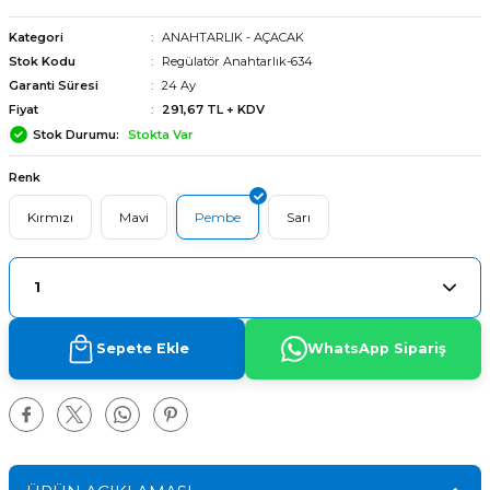
Kategori
ANAHTARLIK - AÇACAK
Stok Kodu
Regülatör Anahtarlık-634
Garanti Süresi
24 Ay
Fiyat
291,67 TL + KDV
Stok Durumu
Stokta Var
Renk
Kırmızı
Mavi
Pembe
Sarı
Sepete Ekle
WhatsApp Sipariş
arı