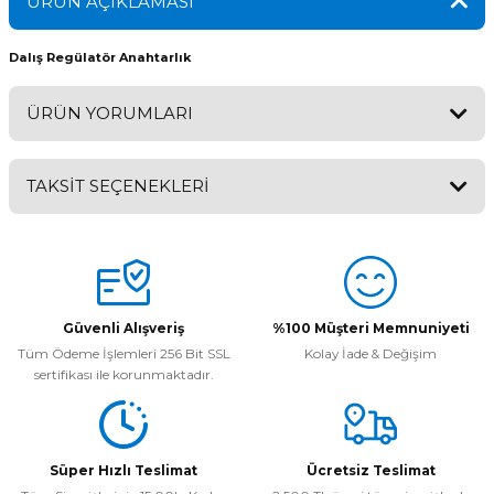
ÜRÜN AÇIKLAMASI
Dalış Regülatör Anahtarlık
ÜRÜN YORUMLARI
TAKSİT SEÇENEKLERİ
Bu ürüne ilk yorumu siz yapın!
Yorum Yaz
Güvenli Alışveriş
%100 Müşteri Memnuniyeti
Tüm Ödeme İşlemleri 256 Bit SSL
Kolay İade & Değişim
sertifikası ile korunmaktadır.
Süper Hızlı Teslimat
Ücretsiz Teslimat