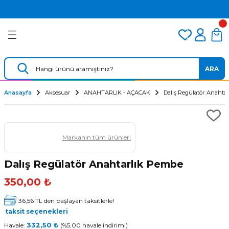
2.500 TL VE ÜZERİ ÜCRETSİZ KARGO
Geri Dön
Geri Dön
Geri Dön
TÜM DALIŞ ÜRÜNLERİNDE 2 YIL GARANTİ
KAMPANYALI TAKSİTLİ SATIŞ
er
Dalış Regülatörü
Yedek Parça
 AÇACAK
Dalış Ahtapotu
Regülatör Yedek Parça
ARA
ik
Dalış Konsolu
Anasayfa
Aksesuar
ANAHTARLIK - AÇACAK
Dalış Regülatör Anahta
Markanın tüm ürünleri
Dalış Regülatör Anahtarlık Pembe
350,00 ₺
ü
36,56 TL den başlayan taksitlerle!
taksit seçenekleri
Havale:
332,50 ₺
(%5,00 havale indirimi)