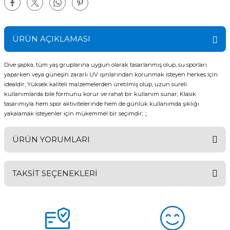
ÜRÜN AÇIKLAMASI
Dive şapka, tüm yaş gruplarına uygun olarak tasarlanmış olup, su sporları
yaparken veya güneşin zararlı UV ışınlarından korunmak isteyen herkes için
idealdir; Yüksek kaliteli malzemelerden üretilmiş olup, uzun süreli
kullanımlarda bile formunu korur ve rahat bir kullanım sunar; Klasik
tasarımıyla hem spor aktivitelerinde hem de günlük kullanımda şıklığı
yakalamak isteyenler için mükemmel bir seçimdir; ;;
ÜRÜN YORUMLARI
TAKSİT SEÇENEKLERİ
Bu ürüne ilk yorumu siz yapın!
Yorum Yaz