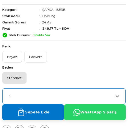
Kategori
ŞAPKA - BERE
Stok Kodu
DiveFlag
Garanti Süresi
24 Ay
Fiyat
249,17 TL + KDV
Stok Durumu
Stokta Var
Renk
Beyaz
Lacivert
Beden
Standart
arı
Sepete Ekle
WhatsApp Sipariş