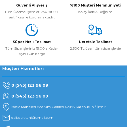
Güvenli Alışveriş
%100 Müşteri Memnuniyeti
Tüm Ödeme İşlemleri 256 Bit SSL
Kolay İade & Değişim
sertifikası ile korunmaktadır.
Süper Hızlı Teslimat
Ücretsiz Teslimat
Tüm Siparişleriniz 15:00'a Kadar
2.500 TL üzeri tüm siparişlerde
Aynı Gün Kargo
Müşteri Hizmetleri
0 (545) 123 96 09
0 (545) 123 96 09
İskele Mahallesi Bodrum Caddesi No:88 Karaburun / İzmir
dalisdukkani@gmail.com