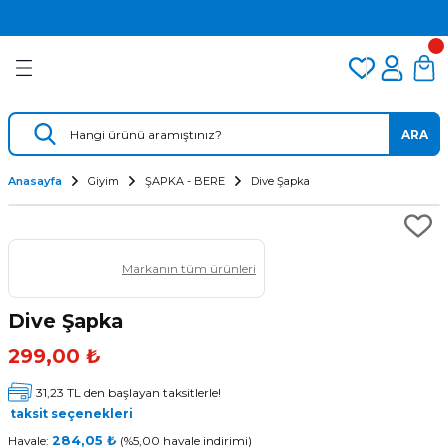
2.500 TL VE ÜZERİ ÜCRETSİZ KARGO
Geri Dön
Geri Dön
Geri Dön
TÜM DALIŞ ÜRÜNLERİNDE 2 YIL GARANTİ
KAMPANYALI TAKSİTLİ SATIŞ
er
Dalış Regülatörü
Yedek Parça
 AÇACAK
Dalış Ahtapotu
Regülatör Yedek Parça
ARA
ik
Dalış Konsolu
Anasayfa
Giyim
ŞAPKA - BERE
Dive Şapka
Markanın tüm ürünleri
Dive Şapka
299,00 ₺
ü
31,23 TL den başlayan taksitlerle!
taksit seçenekleri
Havale:
284,05 ₺
(%5,00 havale indirimi)