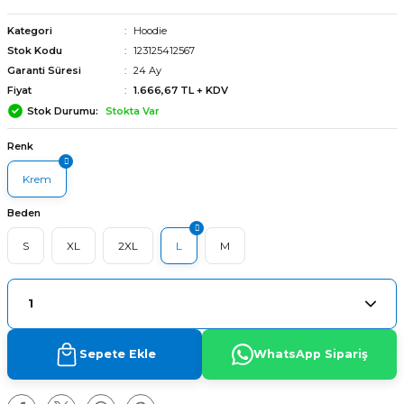
Kategori
Hoodie
Stok Kodu
123125412567
Garanti Süresi
24 Ay
Fiyat
1.666,67 TL + KDV
Stok Durumu
Stokta Var
Renk
Krem
Beden
S
XL
2XL
L
M
arı
Sepete Ekle
WhatsApp Sipariş