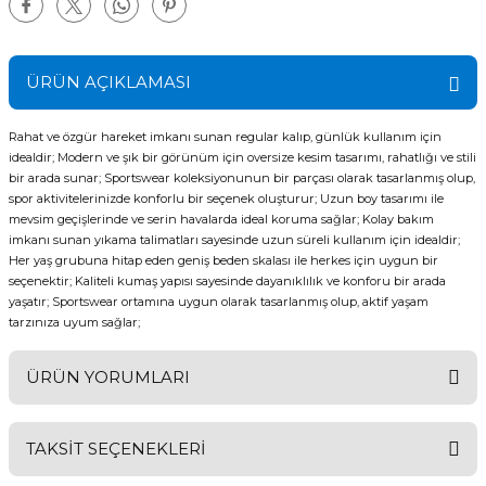
ÜRÜN AÇIKLAMASI
Rahat ve özgür hareket imkanı sunan regular kalıp, günlük kullanım için
idealdir; Modern ve şık bir görünüm için oversize kesim tasarımı, rahatlığı ve stili
bir arada sunar; Sportswear koleksiyonunun bir parçası olarak tasarlanmış olup,
spor aktivitelerinizde konforlu bir seçenek oluşturur; Uzun boy tasarımı ile
mevsim geçişlerinde ve serin havalarda ideal koruma sağlar; Kolay bakım
imkanı sunan yıkama talimatları sayesinde uzun süreli kullanım için idealdir;
Her yaş grubuna hitap eden geniş beden skalası ile herkes için uygun bir
seçenektir; Kaliteli kumaş yapısı sayesinde dayanıklılık ve konforu bir arada
yaşatır; Sportswear ortamına uygun olarak tasarlanmış olup, aktif yaşam
tarzınıza uyum sağlar;
ÜRÜN YORUMLARI
TAKSİT SEÇENEKLERİ
Bu ürüne ilk yorumu siz yapın!