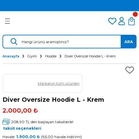
2.500 TL VE ÜZERİ ÜCRETSİZ KARGO
Geri Dön
Geri Dön
Geri Dön
TÜM DALIŞ ÜRÜNLERİNDE 2 YIL GARANTİ
KAMPANYALI TAKSİTLİ SATIŞ
er
Dalış Regülatörü
Yedek Parça
 AÇACAK
Dalış Ahtapotu
Regülatör Yedek Parça
ARA
ik
Dalış Konsolu
Anasayfa
Giyim
Hoodie
Diver Oversize Hoodie L - Krem
Markanın tüm ürünleri
Diver Oversize Hoodie L - Krem
2.000,00 ₺
ü
208,90 TL den başlayan taksitlerle!
taksit seçenekleri
Havale:
1.900,00 ₺
(%5,00 havale indirimi)