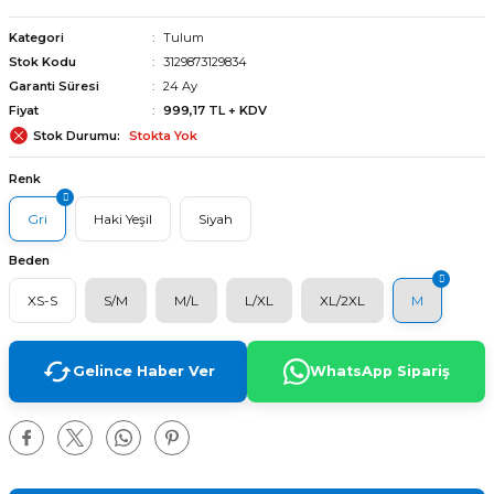
Kategori
Tulum
Stok Kodu
3129873129834
Garanti Süresi
24 Ay
Fiyat
999,17 TL + KDV
Stok Durumu
Stokta Yok
Renk
Gri
Haki Yeşil
Siyah
Beden
XS-S
S/M
M/L
L/XL
XL/2XL
M
Gelince Haber Ver
WhatsApp Sipariş
arı