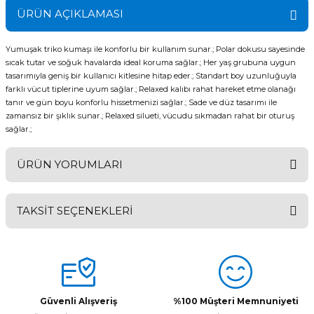
ÜRÜN AÇIKLAMASI
Yumuşak triko kumaşı ile konforlu bir kullanım sunar.; Polar dokusu sayesinde
sıcak tutar ve soğuk havalarda ideal koruma sağlar.; Her yaş grubuna uygun
tasarımıyla geniş bir kullanıcı kitlesine hitap eder.; Standart boy uzunluğuyla
farklı vücut tiplerine uyum sağlar.; Relaxed kalıbı rahat hareket etme olanağı
tanır ve gün boyu konforlu hissetmenizi sağlar.; Sade ve düz tasarımı ile
zamansız bir şıklık sunar.; Relaxed silueti, vücudu sıkmadan rahat bir oturuş
sağlar.;
ÜRÜN YORUMLARI
TAKSİT SEÇENEKLERİ
Bu ürüne ilk yorumu siz yapın!
Yorum Yaz
Güvenli Alışveriş
%100 Müşteri Memnuniyeti