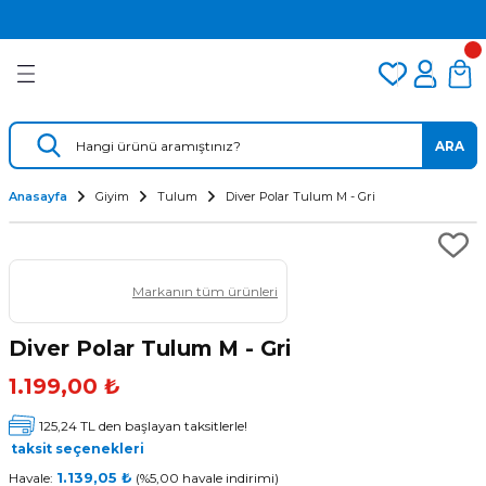
2.500 TL VE ÜZERİ ÜCRETSİZ KARGO
Geri Dön
Geri Dön
Geri Dön
TÜM DALIŞ ÜRÜNLERİNDE 2 YIL GARANTİ
KAMPANYALI TAKSİTLİ SATIŞ
er
Dalış Regülatörü
Yedek Parça
 AÇACAK
Dalış Ahtapotu
Regülatör Yedek Parça
ARA
ik
Dalış Konsolu
Anasayfa
Giyim
Tulum
Diver Polar Tulum M - Gri
Markanın tüm ürünleri
Diver Polar Tulum M - Gri
1.199,00 ₺
ü
125,24 TL den başlayan taksitlerle!
taksit seçenekleri
Havale:
1.139,05 ₺
(%5,00 havale indirimi)