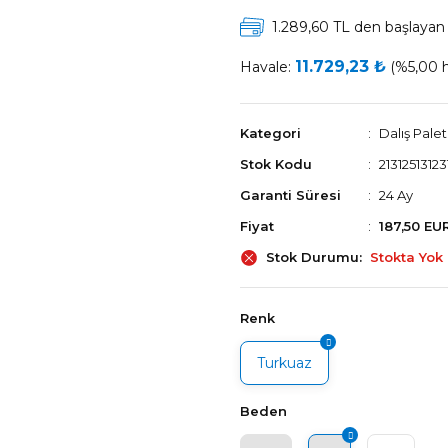
1.289,60 TL den başlayan t
11.729,23 ₺
Havale:
(%5,00 h
Kategori
Dalış Palet
Stok Kodu
21312513123
Garanti Süresi
24 Ay
Fiyat
187,50 EU
Stok Durumu
Stokta Yok
Renk
Turkuaz
Beden