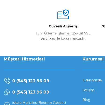
Güvenli Alışveriş
%
Tüm Ödeme İşlemleri 256 Bit SSL
sertifikası ile korunmaktadır.
Müşteri Hizmetleri
Kurumsal
Hakkımızda
0 (545) 123 96 09
İletişim
0 (545) 123 96 09
Blog
İskele Mahallesi Bodrum Caddesi