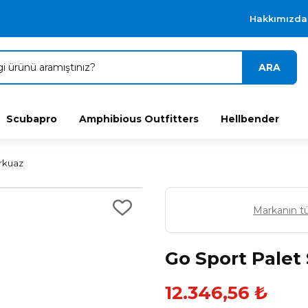
Hakkımızda
ARA
Scubapro
Amphibious Outfitters
Hellbender
urkuaz
Markanın t
Go Sport Palet 
12.346,56 ₺