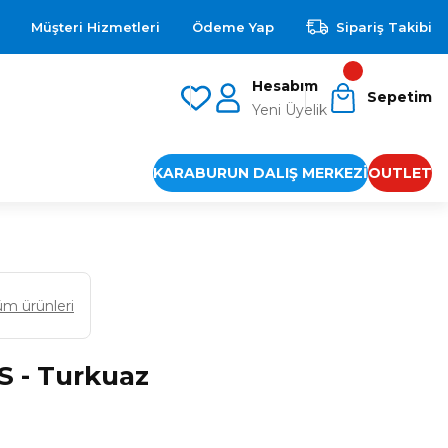
Müşteri Hizmetleri
Ödeme Yap
Sipariş Takibi
Hesabım
Sepetim
Yeni Üyelik
KARABURUN DALIŞ MERKEZİ
OUTLET
üm ürünleri
S - Turkuaz