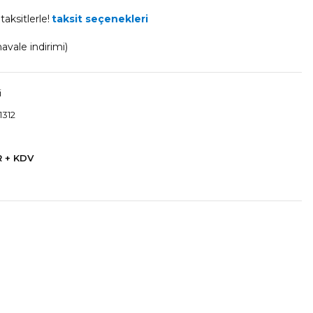
aksitlerle!
taksit seçenekleri
avale indirimi)
i
1312
R + KDV