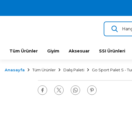
2.500 TL VE ÜZERİ ÜCRETSİZ KARGO
TÜM DALIŞ ÜRÜNLERİNDE 2 YIL GARANTİ
KAMPANYALI TAKSİTLİ SATIŞ
Tüm Ürünler
Giyim
Aksesuar
SSI Ürünleri
Anasayfa
Tüm Ürünler
Dalış Paleti
Go Sport Palet S - T