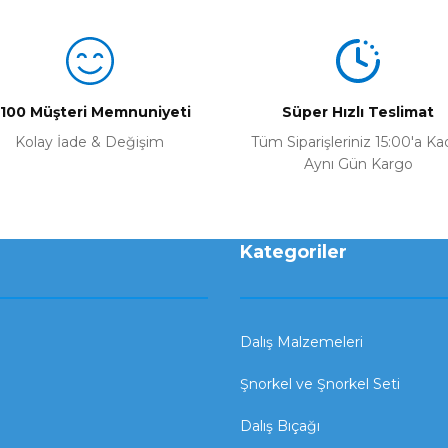
Bu ürüne ilk yorumu siz yapın!
Yorum Yaz
100 Müşteri Memnuniyeti
Süper Hızlı Teslimat
Kolay İade & Değişim
Tüm Siparişleriniz 15:00'a Ka
Aynı Gün Kargo
Kategoriler
Dalış Malzemeleri
Şnorkel ve Şnorkel Seti
Dalış Bıçağı