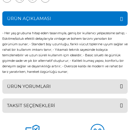
ÜRÜN AÇIKLAMASI
- Her yaş grubuna hitap eden tasarımıyla, geniş bir kullanıcı yelpazesine sahip; -
Eskitme/soluk efektli detaylarıyla vintage ve bohem tarzını yansıtan bir
görünüm sunar; - Standart boy uzunluğu, farklı vücut tiplerine uyum sağlar ve
rahat bir kullanım imkanı tanır; - Yıkamalı teknik sayesinde kolayca
temizlenebilir ve uzun süreli kullanım için idealdir; - Basic silueti ile günlük
giyimde sade ve şık bir alternatif oluşturur; - Kaliteli kumaş yapısı, konforlu bir
deneyim sağlar ve dayanıklılığı artırır; - Oversize kalıbı ile modern ve rahat bir
tarz yaratırken, hareket özgürlüğü sunar;
ÜRÜN YORUMLARI
TAKSİT SEÇENEKLERİ
Bu ürüne ilk yorumu siz yapın!
Yorum Yaz