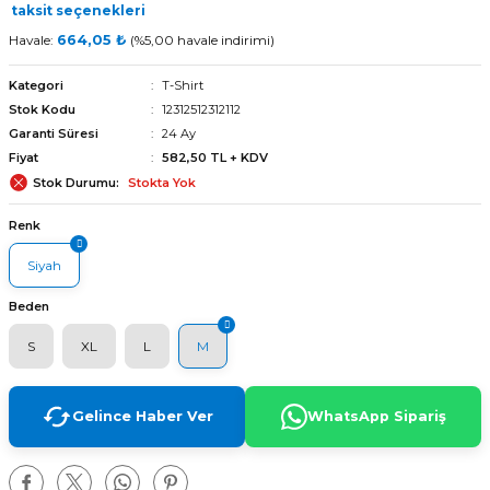
taksit seçenekleri
Havale:
664,05 ₺
(%5,00 havale indirimi)
Kategori
T-Shirt
Stok Kodu
12312512312112
Garanti Süresi
24 Ay
Fiyat
582,50 TL + KDV
Stok Durumu
Stokta Yok
Renk
Siyah
Beden
S
XL
L
M
arı
Gelince Haber Ver
WhatsApp Sipariş