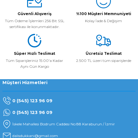
Güvenli Alışveriş
%100 Müşteri Memnuniyeti
Tüm Ödeme İşlemleri 256 Bit SSL
Kolay İade & Değişim
sertifikası ile korunmaktadır.
Süper Hızlı Teslimat
Ücretsiz Teslimat
Tüm Siparişleriniz 15:00'a Kadar
2.500 TL üzeri tüm siparişlerde
Aynı Gün Kargo
Müşteri Hizmetleri
0 (545) 123 96 09
0 (545) 123 96 09
İskele Mahallesi Bodrum Caddesi No:88 Karaburun / İzmir
dalisdukkani@gmail.com