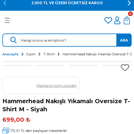
2.500 TL VE ÜZERİ ÜCRETSİZ KARGO
Geri Dön
Geri Dön
Geri Dön
0
er
Dalış Regülatörü
Yedek Parça
 AÇACAK
Dalış Ahtapotu
Regülatör Yedek Parça
ARA
ik
Dalış Konsolu
Anasayfa
Giyim
T-Shirt
Hammerhead Nakışlı Yıkamalı Oversize T-Shi
Markanın tüm ürünleri
Hammerhead Nakışlı Yıkamalı Oversize T-
Shirt M - Siyah
ü
699,00 ₺
73,01 TL den başlayan taksitlerle!