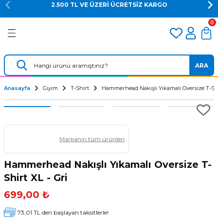
2.500 TL VE ÜZERİ ÜCRETSİZ KARGO
Geri Dön
Geri Dön
Geri Dön
0
er
Dalış Regülatörü
Yedek Parça
 AÇACAK
Dalış Ahtapotu
Regülatör Yedek Parça
ARA
ik
Dalış Konsolu
Anasayfa
Giyim
T-Shirt
Hammerhead Nakışlı Yıkamalı Oversize T-Shir
Markanın tüm ürünleri
Hammerhead Nakışlı Yıkamalı Oversize T-
Shirt XL - Gri
ü
699,00 ₺
73,01 TL den başlayan taksitlerle!