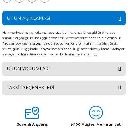
ÜRÜN AÇIKLAMASI
Hammerhead nakışlı yıkamalı oversize t; shirt, rahatlığı ve şıklığı bir arada
sunar; Her yaş grubuna uygun tasarımı ile herkes tarafından tercih edilebilir;
Regular boy kesimi sayesinde gün boyu konforlu bir kullanım sağlar; Basic
silueti, günlük giyimde kolayca kombinlenebilirliği arttırırken, yıkamalı detayları
ise dayanıklılığı artırarak uzun süreli kullanım imkanı tanır; ;;
ÜRÜN YORUMLARI
TAKSİT SEÇENEKLERİ
Bu ürüne ilk yorumu siz yapın!
Yorum Yaz
Güvenli Alışveriş
%100 Müşteri Memnuniyeti