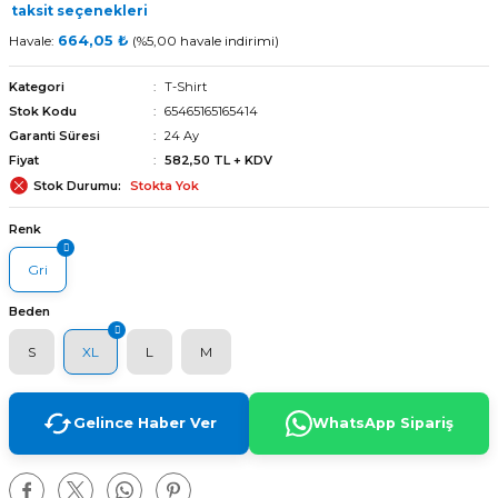
taksit seçenekleri
Havale:
664,05 ₺
(%5,00 havale indirimi)
Kategori
T-Shirt
Stok Kodu
65465165165414
Garanti Süresi
24 Ay
Fiyat
582,50 TL + KDV
Stok Durumu
Stokta Yok
Renk
Gri
Beden
S
XL
L
M
arı
Gelince Haber Ver
WhatsApp Sipariş