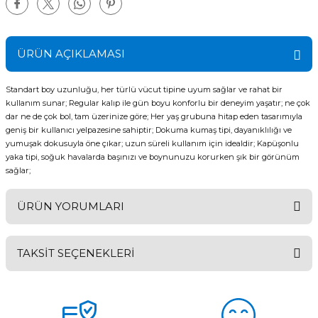
ÜRÜN AÇIKLAMASI
Standart boy uzunluğu, her türlü vücut tipine uyum sağlar ve rahat bir
kullanım sunar; Regular kalıp ile gün boyu konforlu bir deneyim yaşatır; ne çok
dar ne de çok bol, tam üzerinize göre; Her yaş grubuna hitap eden tasarımıyla
geniş bir kullanıcı yelpazesine sahiptir; Dokuma kumaş tipi, dayanıklılığı ve
yumuşak dokusuyla öne çıkar; uzun süreli kullanım için idealdir; Kapüşonlu
yaka tipi, soğuk havalarda başınızı ve boynunuzu korurken şık bir görünüm
sağlar;
ÜRÜN YORUMLARI
TAKSİT SEÇENEKLERİ
Bu ürüne ilk yorumu siz yapın!
Yorum Yaz