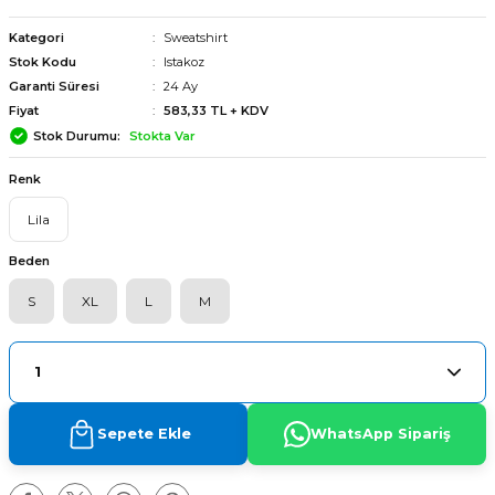
Kategori
Sweatshirt
Stok Kodu
Istakoz
Garanti Süresi
24 Ay
Fiyat
583,33 TL + KDV
Stok Durumu
Stokta Var
Renk
Lila
Beden
S
XL
L
M
arı
Sepete Ekle
WhatsApp Sipariş