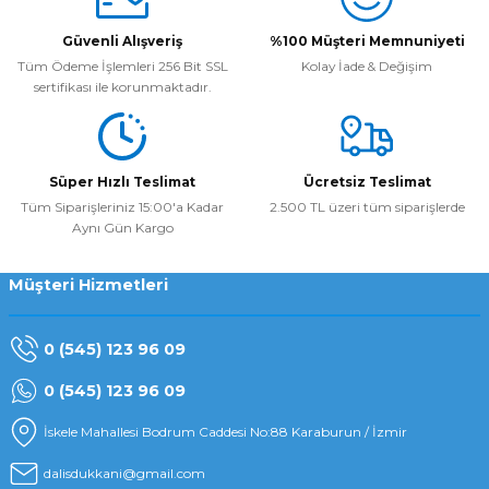
Güvenli Alışveriş
%100 Müşteri Memnuniyeti
Tüm Ödeme İşlemleri 256 Bit SSL
Kolay İade & Değişim
sertifikası ile korunmaktadır.
Süper Hızlı Teslimat
Ücretsiz Teslimat
Tüm Siparişleriniz 15:00'a Kadar
2.500 TL üzeri tüm siparişlerde
Aynı Gün Kargo
Müşteri Hizmetleri
0 (545) 123 96 09
0 (545) 123 96 09
İskele Mahallesi Bodrum Caddesi No:88 Karaburun / İzmir
dalisdukkani@gmail.com