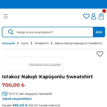
2.500 TL VE ÜZERİ ÜCRETSİZ KARGO
Geri Dön
Geri Dön
Geri Dön
TÜM DALIŞ ÜRÜNLERİNDE 2 YIL GARANTİ
KAMPANYALI TAKSİTLİ SATIŞ
er
Dalış Regülatörü
Yedek Parça
 AÇACAK
Dalış Ahtapotu
Regülatör Yedek Parça
ARA
ik
Dalış Konsolu
Anasayfa
Giyim
Sweatshirt
Istakoz Nakışlı Kapüşonlu Sweatshirt
Markanın tüm ürünleri
Istakoz Nakışlı Kapüşonlu Sweatshirt
700,00 ₺
ü
73,11 TL den başlayan taksitlerle!
taksit seçenekleri
Havale:
665,00 ₺
(%5,00 havale indirimi)