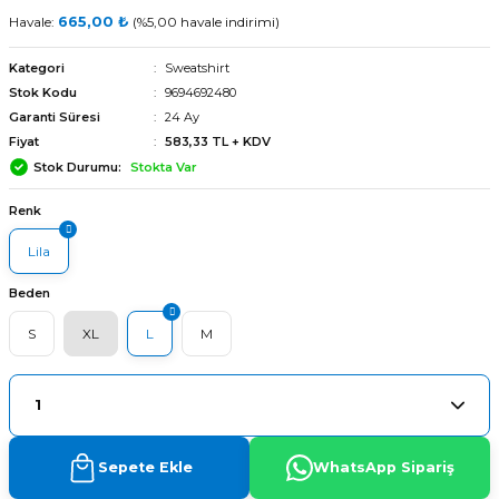
Havale:
665,00 ₺
(%5,00 havale indirimi)
Kategori
Sweatshirt
Stok Kodu
9694692480
Garanti Süresi
24 Ay
Fiyat
583,33 TL + KDV
Stok Durumu
Stokta Var
Renk
Lila
Beden
S
XL
L
M
arı
Sepete Ekle
WhatsApp Sipariş