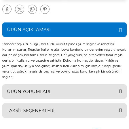
ÜRÜN AÇIKLAMASI
Standart boy uzunluğu, her türlü vücut tipine uyum sağlar ve rahat bir
kullanım sunar; Regular kalıp ile gün boyu konforlu bir deneyim yaşatır; ne çok
dar ne de çok bol, tam üzerinize göre; Her yaş grubuna hitap eden tasarımıyla
geniş bir kullanıcı yelpazesine sahiptir; Dokuma kumaş tipi, dayanıklılığı ve
yumuşak dokusuyla öne çıkar; uzun süreli kullanım için idealdir; Kapüşonlu
yaka tipi, soğuk havalarda başınızı ve boynunuzu korurken şık bir görünüm
sağlar;
ÜRÜN YORUMLARI
TAKSİT SEÇENEKLERİ
Bu ürüne ilk yorumu siz yapın!