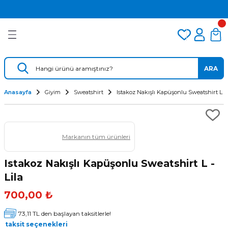
2.500 TL VE ÜZERİ ÜCRETSİZ KARGO
Geri Dön
Geri Dön
Geri Dön
TÜM DALIŞ ÜRÜNLERİNDE 2 YIL GARANTİ
KAMPANYALI TAKSİTLİ SATIŞ
er
Dalış Regülatörü
Yedek Parça
 AÇACAK
Dalış Ahtapotu
Regülatör Yedek Parça
ARA
ik
Dalış Konsolu
Anasayfa
Giyim
Sweatshirt
Istakoz Nakışlı Kapüşonlu Sweatshirt L - 
Markanın tüm ürünleri
Istakoz Nakışlı Kapüşonlu Sweatshirt L -
Lila
ü
700,00 ₺
73,11 TL den başlayan taksitlerle!
taksit seçenekleri