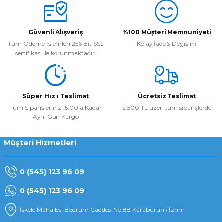
Yorum Yaz
Güvenli Alışveriş
%100 Müşteri Memnuniyeti
Tüm Ödeme İşlemleri 256 Bit SSL
Kolay İade & Değişim
sertifikası ile korunmaktadır.
Süper Hızlı Teslimat
Ücretsiz Teslimat
Tüm Siparişleriniz 15:00'a Kadar
2.500 TL üzeri tüm siparişlerde
Aynı Gün Kargo
Müşteri Hizmetleri
0 (545) 123 96 09
0 (545) 123 96 09
İskele Mahallesi Bodrum Caddesi No:88 Karaburun / İzmir