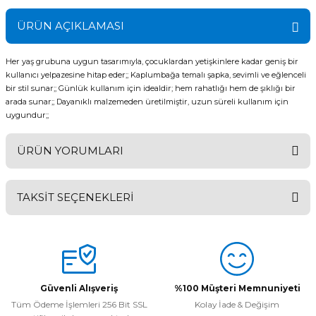
ÜRÜN AÇIKLAMASI
Her yaş grubuna uygun tasarımıyla, çocuklardan yetişkinlere kadar geniş bir
kullanıcı yelpazesine hitap eder;; Kaplumbağa temalı şapka, sevimli ve eğlenceli
bir stil sunar;; Günlük kullanım için idealdir; hem rahatlığı hem de şıklığı bir
arada sunar;; Dayanıklı malzemeden üretilmiştir, uzun süreli kullanım için
uygundur;;
ÜRÜN YORUMLARI
TAKSİT SEÇENEKLERİ
Bu ürüne ilk yorumu siz yapın!
Yorum Yaz
Güvenli Alışveriş
%100 Müşteri Memnuniyeti
Tüm Ödeme İşlemleri 256 Bit SSL
Kolay İade & Değişim