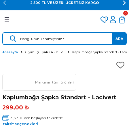
2.500 TL VE ÜZERİ ÜCRETSİZ KARGO
Geri Dön
Geri Dön
Geri Dön
0
er
Dalış Regülatörü
Yedek Parça
 AÇACAK
Dalış Ahtapotu
Regülatör Yedek Parça
ARA
ik
Dalış Konsolu
Anasayfa
Giyim
ŞAPKA - BERE
Kaplumbağa Şapka Standart - Lacive
Markanın tüm ürünleri
Kaplumbağa Şapka Standart - Lacivert
299,00 ₺
ü
31,23 TL den başlayan taksitlerle!
taksit seçenekleri