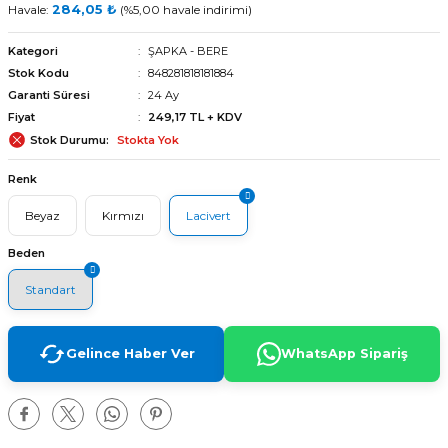
Havale:
284,05 ₺
(%5,00 havale indirimi)
Kategori
ŞAPKA - BERE
Stok Kodu
848281818181884
Garanti Süresi
24 Ay
Fiyat
249,17 TL + KDV
Stok Durumu
Stokta Yok
Renk
Beyaz
Kırmızı
Lacivert
Beden
Standart
Gelince Haber Ver
WhatsApp Sipariş
arı