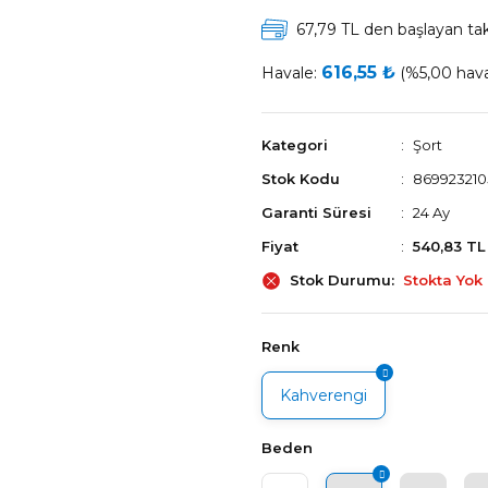
67,79 TL den başlayan taks
616,55 ₺
Havale:
(%5,00 haval
Kategori
Şort
Stok Kodu
869923210
Garanti Süresi
24 Ay
Fiyat
540,83 TL
Stok Durumu
Stokta Yok
Renk
Kahverengi
Beden