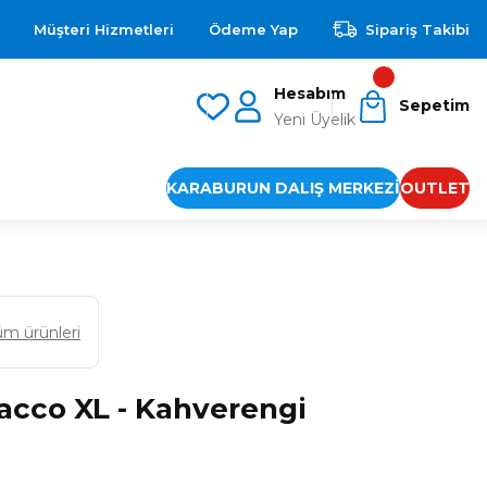
Müşteri Hizmetleri
Ödeme Yap
Sipariş Takibi
Hesabım
Sepetim
Yeni Üyelik
KARABURUN DALIŞ MERKEZİ
OUTLET
üm ürünleri
acco XL - Kahverengi