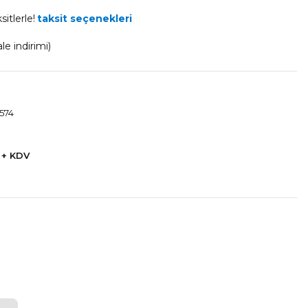
itlerle!
taksit seçenekleri
e indirimi)
574
 + KDV