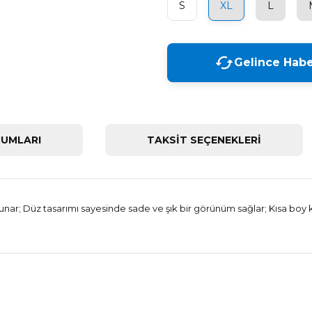
S
XL
L
Gelince Habe
UMLARI
TAKSİT SEÇENEKLERİ
ar; Düz tasarımı sayesinde sade ve şık bir görünüm sağlar; Kısa boy kesi
Bu ürüne ilk yorumu siz yapın!