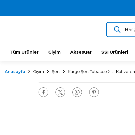
2.500 TL VE ÜZERİ ÜCRETSİZ KARGO
TÜM DALIŞ ÜRÜNLERİNDE 2 YIL GARANTİ
KAMPANYALI TAKSİTLİ SATIŞ
Tüm Ürünler
Giyim
Aksesuar
SSI Ürünleri
Anasayfa
Giyim
Şort
Kargo Şort Tobacco XL - Kahveren