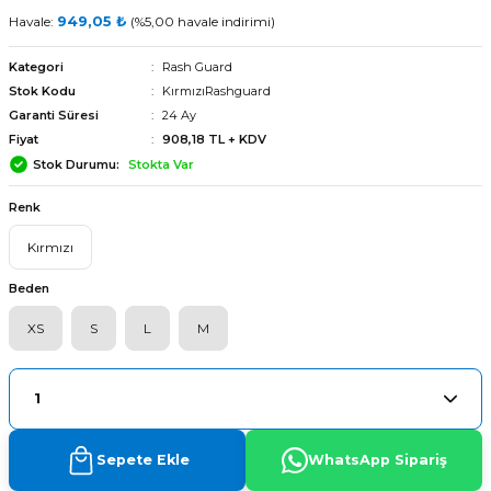
Havale:
949,05 ₺
(%5,00 havale indirimi)
Kategori
Rash Guard
Stok Kodu
KırmızıRashguard
Garanti Süresi
24 Ay
Fiyat
908,18 TL + KDV
Stok Durumu
Stokta Var
Renk
Kırmızı
Beden
XS
S
L
M
arı
Sepete Ekle
WhatsApp Sipariş