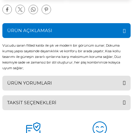
ÜRÜN AÇIKLAMASI
Vücudu saran fitted kalıbı ile şık ve modern bir görünüm sunar; Dokuma
kumaş yapısı sayesinde dayanıklılık ve konforu bir arada yaşatır; Kısa kollu
tasarımı ile güneşin zararlı ışınlarına karşı maksimum koruma sağlar; Düz
kesimiyle sade ve zamansız bir stil oluşturur, her plaj kombininize kolayca
uyum sağlar;
ÜRÜN YORUMLARI
TAKSİT SEÇENEKLERİ
Bu ürüne ilk yorumu siz yapın!
Yorum Yaz