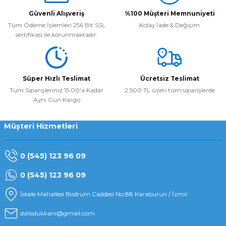
Güvenli Alışveriş
%100 Müşteri Memnuniyeti
Tüm Ödeme İşlemleri 256 Bit SSL
Kolay İade & Değişim
sertifikası ile korunmaktadır.
Süper Hızlı Teslimat
Ücretsiz Teslimat
Tüm Siparişleriniz 15:00'a Kadar
2.500 TL üzeri tüm siparişlerde
Aynı Gün Kargo
Müşteri Hizmetleri
0 (545) 123 96 09
0 (545) 123 96 09
İskele Mahallesi Bodrum Caddesi No:88 Karaburun / İzmir
dalisdukkani@gmail.com