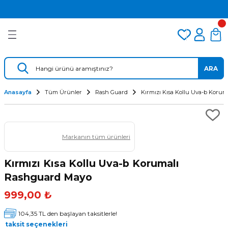
2.500 TL VE ÜZERİ ÜCRETSİZ KARGO
Geri Dön
Geri Dön
Geri Dön
TÜM DALIŞ ÜRÜNLERİNDE 2 YIL GARANTİ
KAMPANYALI TAKSİTLİ SATIŞ
er
Dalış Regülatörü
Yedek Parça
 AÇACAK
Dalış Ahtapotu
Regülatör Yedek Parça
ARA
ik
Dalış Konsolu
Anasayfa
Tüm Ürünler
Rash Guard
Kırmızı Kısa Kollu Uva-b Koru
Markanın tüm ürünleri
Kırmızı Kısa Kollu Uva-b Korumalı
Rashguard Mayo
ü
999,00 ₺
104,35 TL den başlayan taksitlerle!
taksit seçenekleri