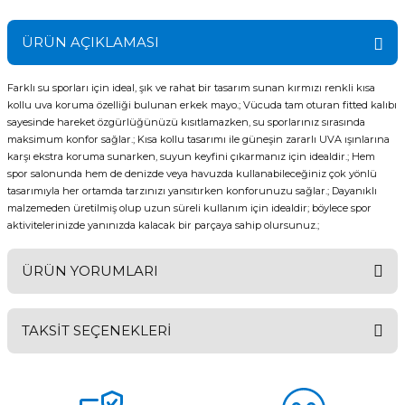
ÜRÜN AÇIKLAMASI
Farklı su sporları için ideal, şık ve rahat bir tasarım sunan kırmızı renkli kısa
kollu uva koruma özelliği bulunan erkek mayo.; Vücuda tam oturan fitted kalıbı
sayesinde hareket özgürlüğünüzü kısıtlamazken, su sporlarınız sırasında
maksimum konfor sağlar.; Kısa kollu tasarımı ile güneşin zararlı UVA ışınlarına
karşı ekstra koruma sunarken, suyun keyfini çıkarmanız için idealdir.; Hem
spor salonunda hem de denizde veya havuzda kullanabileceğiniz çok yönlü
tasarımıyla her ortamda tarzınızı yansıtırken konforunuzu sağlar.; Dayanıklı
malzemeden üretilmiş olup uzun süreli kullanım için idealdir; böylece spor
aktivitelerinizde yanınızda kalacak bir parçaya sahip olursunuz.;
ÜRÜN YORUMLARI
TAKSİT SEÇENEKLERİ
Bu ürüne ilk yorumu siz yapın!
Yorum Yaz