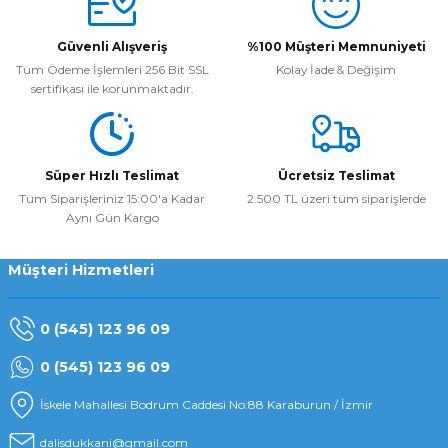
Güvenli Alışveriş
%100 Müşteri Memnuniyeti
Tüm Ödeme İşlemleri 256 Bit SSL
Kolay İade & Değişim
sertifikası ile korunmaktadır.
Süper Hızlı Teslimat
Ücretsiz Teslimat
Tüm Siparişleriniz 15:00'a Kadar
2.500 TL üzeri tüm siparişlerde
Aynı Gün Kargo
Müşteri Hizmetleri
0 (545) 123 96 09
0 (545) 123 96 09
İskele Mahallesi Bodrum Caddesi No:88 Karaburun / İzmir
dalisdukkani@gmail.com