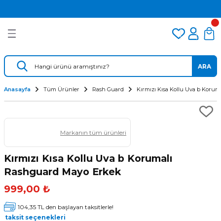
2.500 TL VE ÜZERİ ÜCRETSİZ KARGO
Geri Dön
Geri Dön
Geri Dön
TÜM DALIŞ ÜRÜNLERİNDE 2 YIL GARANTİ
KAMPANYALI TAKSİTLİ SATIŞ
er
Dalış Regülatörü
Yedek Parça
 AÇACAK
Dalış Ahtapotu
Regülatör Yedek Parça
ARA
ik
Dalış Konsolu
Anasayfa
Tüm Ürünler
Rash Guard
Kırmızı Kısa Kollu Uva b Koru
Markanın tüm ürünleri
Kırmızı Kısa Kollu Uva b Korumalı
Rashguard Mayo Erkek
ü
999,00 ₺
104,35 TL den başlayan taksitlerle!
taksit seçenekleri