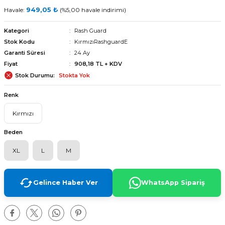
Havale:
949,05 ₺
(%5,00 havale indirimi)
Kategori
Rash Guard
Stok Kodu
KırmızıRashguardE
Garanti Süresi
24 Ay
Fiyat
908,18 TL + KDV
Stok Durumu
Stokta Yok
Renk
Kırmızı
Beden
XL
L
M
Gelince Haber Ver
WhatsApp Sipariş
arı