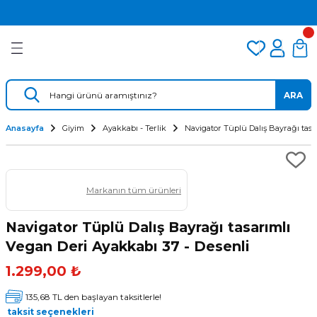
2.500 TL VE ÜZERİ ÜCRETSİZ KARGO
Geri Dön
Geri Dön
Geri Dön
TÜM DALIŞ ÜRÜNLERİNDE 2 YIL GARANTİ
KAMPANYALI TAKSİTLİ SATIŞ
er
Dalış Regülatörü
Yedek Parça
 AÇACAK
Dalış Ahtapotu
Regülatör Yedek Parça
ARA
ik
Dalış Konsolu
Anasayfa
Giyim
Ayakkabı - Terlik
Navigator Tüplü Dalış Bayrağı tasa
Markanın tüm ürünleri
Navigator Tüplü Dalış Bayrağı tasarımlı
Vegan Deri Ayakkabı 37 - Desenli
ü
1.299,00 ₺
135,68 TL den başlayan taksitlerle!
taksit seçenekleri