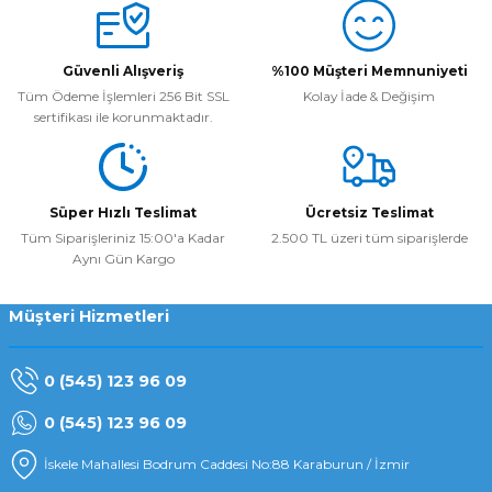
Yorum Yaz
Güvenli Alışveriş
%100 Müşteri Memnuniyeti
Tüm Ödeme İşlemleri 256 Bit SSL
Kolay İade & Değişim
sertifikası ile korunmaktadır.
Süper Hızlı Teslimat
Ücretsiz Teslimat
Tüm Siparişleriniz 15:00'a Kadar
2.500 TL üzeri tüm siparişlerde
Aynı Gün Kargo
Müşteri Hizmetleri
0 (545) 123 96 09
0 (545) 123 96 09
İskele Mahallesi Bodrum Caddesi No:88 Karaburun / İzmir