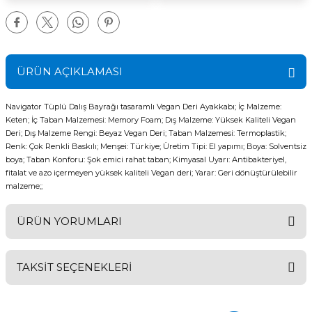
ÜRÜN AÇIKLAMASI
Navigator Tüplü Dalış Bayrağı tasaramlı Vegan Deri Ayakkabı; İç Malzeme:
Keten; İç Taban Malzemesi: Memory Foam; Dış Malzeme: Yüksek Kaliteli Vegan
Deri; Dış Malzeme Rengi: Beyaz Vegan Deri; Taban Malzemesi: Termoplastik;
Renk: Çok Renkli Baskılı; Menşei: Türkiye; Üretim Tipi: El yapımı; Boya: Solventsiz
boya; Taban Konforu: Şok emici rahat taban; Kimyasal Uyarı: Antibakteriyel,
fitalat ve azo içermeyen yüksek kaliteli Vegan deri; Yarar: Geri dönüştürülebilir
malzeme;;
ÜRÜN YORUMLARI
TAKSİT SEÇENEKLERİ
Bu ürüne ilk yorumu siz yapın!