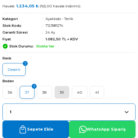
Havale:
1.234,05 ₺
(%5,00 havale indirimi)
Kategori
Ayakkabı - Terlik
Stok Kodu
7123981274
Garanti Süresi
24 Ay
Fiyat
1.082,50 TL + KDV
Stok Durumu
Stokta Var
Renk
Desenli
Beden
36
37
38
39
40
41
arı
Sepete Ekle
WhatsApp Sipariş