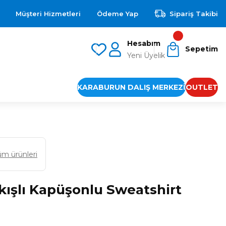
Müşteri Hizmetleri
Ödeme Yap
Sipariş Takibi
Hesabım
Sepetim
Yeni Üyelik
KARABURUN DALIŞ MERKEZİ
OUTLET
üm ürünleri
kışlı Kapüşonlu Sweatshirt