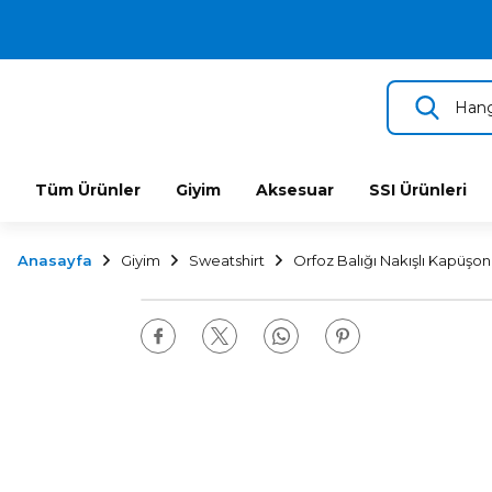
2.500 TL VE ÜZERİ ÜCRETSİZ KARGO
TÜM DALIŞ ÜRÜNLERİNDE 2 YIL GARANTİ
KAMPANYALI TAKSİTLİ SATIŞ
Tüm Ürünler
Giyim
Aksesuar
SSI Ürünleri
Anasayfa
Giyim
Sweatshirt
Orfoz Balığı Nakışlı Kapüşon