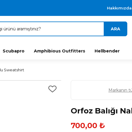
Hakkımızda
ARA
Scubapro
Amphibious Outfitters
Hellbender
lu Sweatshirt
Markanın t
Orfoz Balığı Na
700,00 ₺