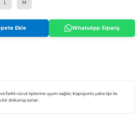
L
M
pete Ekle
WhatsApp Sipariş
e farklı vücut tiplerine uyum sağlar; Kapüşonlu yaka tipi ile
u bir dokunuş sunar;