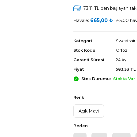
73,11 TL den başlayan taks
665,00 ₺
Havale:
(%5,00 hava
Kategori
Sweatshirt
Stok Kodu
Orfoz
Garanti Süresi
24 Ay
Fiyat
583,33 TL
Stok Durumu
Stokta Var
Renk
Açık Mavi
Beden