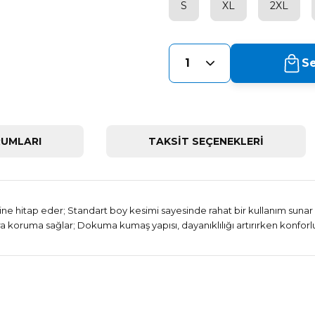
S
XL
2XL
Se
UMLARI
TAKSİT SEÇENEKLERİ
ine hitap eder; Standart boy kesimi sayesinde rahat bir kullanım sunar v
koruma sağlar; Dokuma kumaş yapısı, dayanıklılığı artırırken konforl
Bu ürüne ilk yorumu siz yapın!