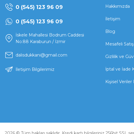
Hakkımızda
0 (545) 123 96 09
İletişim
0 (545) 123 96 09
Blog
İskele Mahallesi Bodrum Caddesi
No:88 Karaburun / İzmir
Mesafeli Satı
dalisdukkani@gmail.com
Gizlilik ve Güv
İptal ve İade K
İletişim Bilgilerimiz
Kişisel Veriler 
2026 © Tüm hakları saklıdır. Kredi kartı bilgileriniz 256bit SSL se