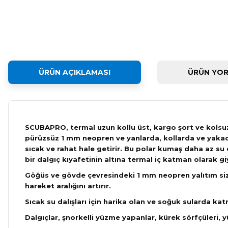
ÜRÜN AÇIKLAMASI
ÜRÜN YOR
SCUBAPRO, termal uzun kollu üst, kargo şort ve kols
pürüzsüz 1 mm neopren ve yanlarda, kollarda ve yakada
sıcak ve rahat hale getirir. Bu polar kumaş daha az su 
bir dalgıç kıyafetinin altına termal iç katman olarak gi
Göğüs ve gövde çevresindeki 1 mm neopren yalıtım sizi
hareket aralığını artırır.
Sıcak su dalışları için harika olan ve soğuk sularda k
Dalgıçlar, şnorkelli yüzme yapanlar, kürek sörfçüleri, yü