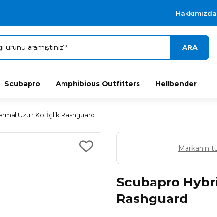
Hakkımızda
ARA
Scubapro
Amphibious Outfitters
Hellbender
rmal Uzun Kol İçlik Rashguard
Markanın t
Scubapro Hybri
Rashguard