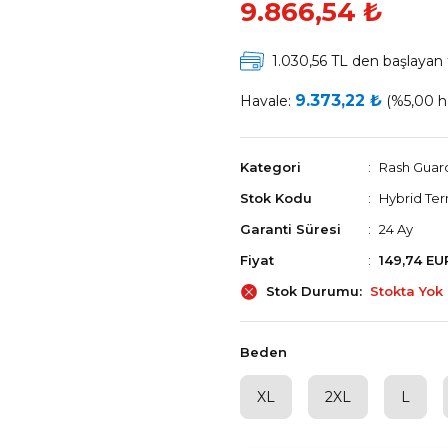
9.866,54 ₺
1.030,56 TL den başlayan t
9.373,22 ₺
Havale:
(%5,00 ha
Kategori
Rash Guar
Stok Kodu
Hybrid Te
Garanti Süresi
24 Ay
Fiyat
149,74 EU
Stok Durumu
Stokta Yok
Beden
XL
2XL
L