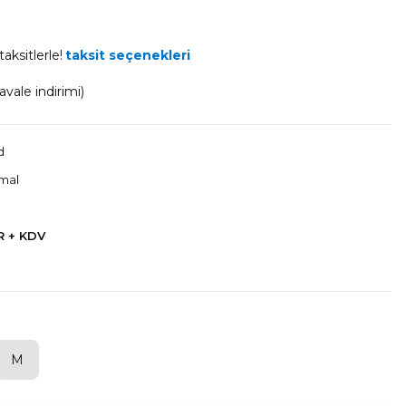
aksitlerle!
taksit seçenekleri
vale indirimi)
d
rmal
R + KDV
M