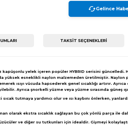
Gelince Habe
UMLARI
TAKSİT SEÇENEKLERİ
uz kapüşonlu yelek içeren popüler HYBRID serisini güncelle
 yüksek esneklikli naylon malzemeden üretilmiştir. Naylon pan
emerek ısıyı vücuda hapsederek genel sıcaklığı artırır. Ayrıca 
yilebilir. Ayrıca şnorkelli yüzme veya yüzme sırasında güneş ışı
 sıcak tutmaya yardımcı olur ve ısı kaybını önlerken, yanlar
atman olarak ekstra sıcaklık sağlayan bu çok yönlü parça ile 
zücüler ve diğer su tutkunları için idealdir. Giymeyi kolaylaştır