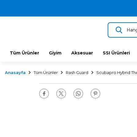
2.500 TL VE ÜZERİ ÜCRETSİZ KARGO
TÜM DALIŞ ÜRÜNLERİNDE 2 YIL GARANTİ
KAMPANYALI TAKSİTLİ SATIŞ
Tüm Ürünler
Giyim
Aksesuar
SSI Ürünleri
Anasayfa
Tüm Ürünler
Rash Guard
Scubapro Hybrid The