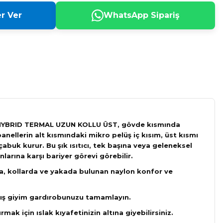
r Ver
WhatsApp Sipariş
di. HYBRID TERMAL UZUN KOLLU ÜST, gövde kısmında
ellerin alt kısmındaki mikro pelüş iç kısım, üst kısmı
çabuk kurur. Bu şık ısıtıcı, tek başına veya geleneksel
nlarına karşı bariyer görevi görebilir.
da, kollarda ve yakada bulunan naylon konfor ve
dalış giyim gardırobunuzu tamamlayın.
mak için ıslak kıyafetinizin altına giyebilirsiniz.