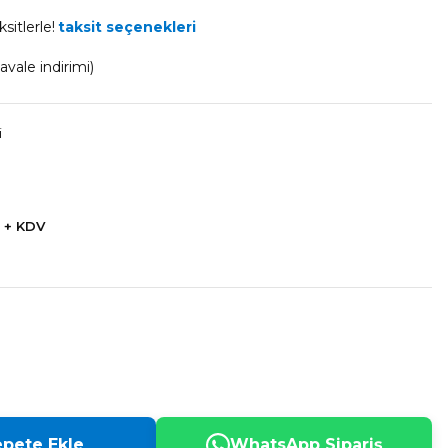
sitlerle!
taksit seçenekleri
vale indirimi)
i
 + KDV
pete Ekle
WhatsApp Sipariş