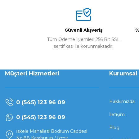
Güvenli Alışveriş
%
Tüm Ödeme İşlemleri 256 Bit SSL
sertifikası ile korunmaktadır.
Müşteri Hizmetleri
Kurumsal
Hakkımızda
0 (545) 123 96 09
İletişim
0 (545) 123 96 09
Blog
İskele Mahallesi Bodrum Caddesi
No:88 Karaburun / İzmir