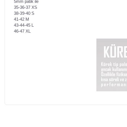
5mm patik ile
35-36-37 XS
38-39-40 S
41-42 M
43-44-45 L
46-47 XL