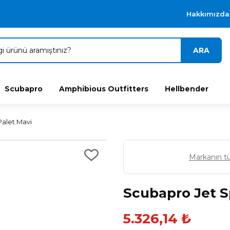
Hakkımızda
ARA
Scubapro
Amphibious Outfitters
Hellbender
Palet Mavi
Markanın t
Scubapro Jet S
5.326,14 ₺