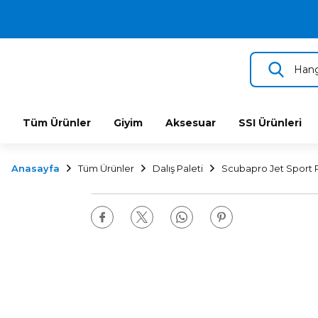
2.500 TL VE ÜZERİ ÜCRETSİZ KARGO
TÜM DALIŞ ÜRÜNLERİNDE 2 YIL GARANTİ
KAMPANYALI TAKSİTLİ SATIŞ
Tüm Ürünler
Giyim
Aksesuar
SSI Ürünleri
Anasayfa
Tüm Ürünler
Dalış Paleti
Scubapro Jet Sport 