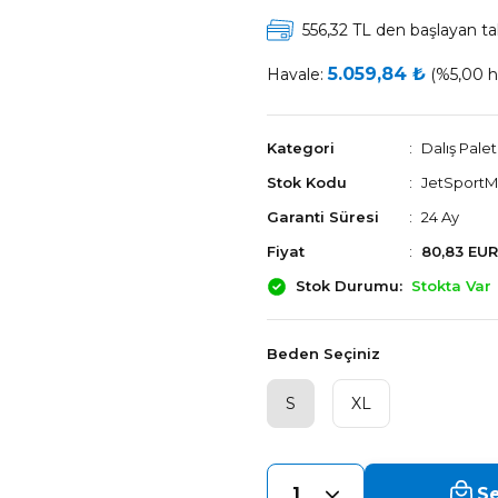
556,32 TL den başlayan tak
5.059,84 ₺
Havale:
(%5,00 ha
Kategori
Dalış Palet
Stok Kodu
JetSportM
Garanti Süresi
24 Ay
Fiyat
80,83 EUR
Stok Durumu
Stokta Var
Beden Seçiniz
S
XL
Se