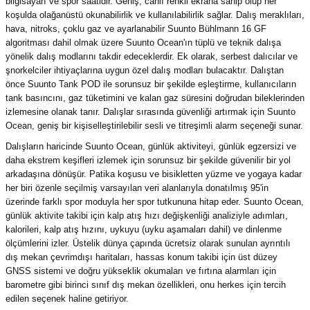
bilgisayarı ve spor saatidir. Geniş, canlı renkli ekrana sahip olup her
koşulda olağanüstü okunabilirlik ve kullanılabilirlik sağlar. Dalış meraklıları,
hava, nitroks, çoklu gaz ve ayarlanabilir Suunto Bühlmann 16 GF
algoritması dahil olmak üzere Suunto Ocean'ın tüplü ve teknik dalışa
yönelik dalış modlarını takdir edeceklerdir. Ek olarak, serbest dalıcılar ve
şnorkelciler ihtiyaçlarına uygun özel dalış modları bulacaktır. Dalıştan
önce Suunto Tank POD ile sorunsuz bir şekilde eşleştirme, kullanıcıların
tank basıncını, gaz tüketimini ve kalan gaz süresini doğrudan bileklerinden
izlemesine olanak tanır. Dalışlar sırasında güvenliği artırmak için Suunto
Ocean, geniş bir kişiselleştirilebilir sesli ve titreşimli alarm seçeneği sunar.
Dalışların haricinde Suunto Ocean, günlük aktiviteyi, günlük egzersizi ve
daha ekstrem keşifleri izlemek için sorunsuz bir şekilde güvenilir bir yol
arkadaşına dönüşür. Patika koşusu ve bisikletten yüzme ve yogaya kadar
her biri özenle seçilmiş varsayılan veri alanlarıyla donatılmış 95'in
üzerinde farklı spor moduyla her spor tutkununa hitap eder. Suunto Ocean,
günlük aktivite takibi için kalp atış hızı değişkenliği analiziyle adımları,
kalorileri, kalp atış hızını, uykuyu (uyku aşamaları dahil) ve dinlenme
ölçümlerini izler. Üstelik dünya çapında ücretsiz olarak sunulan ayrıntılı
dış mekan çevrimdışı haritaları, hassas konum takibi için üst düzey
GNSS sistemi ve doğru yükseklik okumaları ve fırtına alarmları için
barometre gibi birinci sınıf dış mekan özellikleri, onu herkes için tercih
edilen seçenek haline getiriyor.