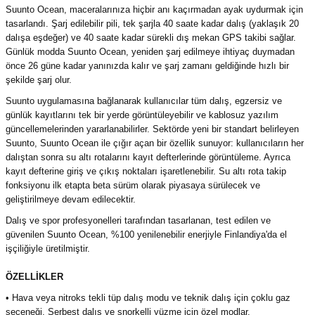
Suunto Ocean, maceralarınıza hiçbir anı kaçırmadan ayak uydurmak için
tasarlandı. Şarj edilebilir pili, tek şarjla 40 saate kadar dalış (yaklaşık 20
dalışa eşdeğer) ve 40 saate kadar sürekli dış mekan GPS takibi sağlar.
Günlük modda Suunto Ocean, yeniden şarj edilmeye ihtiyaç duymadan
önce 26 güne kadar yanınızda kalır ve şarj zamanı geldiğinde hızlı bir
şekilde şarj olur.
Suunto uygulamasına bağlanarak kullanıcılar tüm dalış, egzersiz ve
günlük kayıtlarını tek bir yerde görüntüleyebilir ve kablosuz yazılım
güncellemelerinden yararlanabilirler. Sektörde yeni bir standart belirleyen
Suunto, Suunto Ocean ile çığır açan bir özellik sunuyor: kullanıcıların her
dalıştan sonra su altı rotalarını kayıt defterlerinde görüntüleme. Ayrıca
kayıt defterine giriş ve çıkış noktaları işaretlenebilir. Su altı rota takip
fonksiyonu ilk etapta beta sürüm olarak piyasaya sürülecek ve
geliştirilmeye devam edilecektir.
Dalış ve spor profesyonelleri tarafından tasarlanan, test edilen ve
güvenilen Suunto Ocean, %100 yenilenebilir enerjiyle Finlandiya'da el
işçiliğiyle üretilmiştir.
ÖZELLİKLER
• Hava veya nitroks tekli tüp dalış modu ve teknik dalış için çoklu gaz
seçeneği. Serbest dalış ve şnorkelli yüzme için özel modlar.