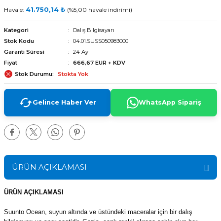
Havale:
41.750,14 ₺
(%5,00 havale indirimi)
Kategori
Dalış Bilgisayarı
Stok Kodu
04.01.SUSS050983000
Garanti Süresi
24 Ay
Fiyat
666,67 EUR + KDV
Stok Durumu
Stokta Yok
Gelince Haber Ver
WhatsApp Sipariş
ÜRÜN AÇIKLAMASI
arı
ÜRÜN AÇIKLAMASI
Suunto Ocean, suyun altında ve üstündeki maceralar için bir dalış