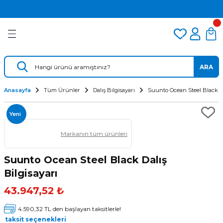
2.500 TL VE ÜZERİ ÜCRETSİZ KARGO
Geri Dön
Geri Dön
Geri Dön
TÜM DALIŞ ÜRÜNLERİNDE 2 YIL GARANTİ
KAMPANYALI TAKSİTLİ SATIŞ
er
Dalış Regülatörü
Yedek Parça
 AÇACAK
Dalış Ahtapotu
Regülatör Yedek Parça
ARA
ik
Dalış Konsolu
Anasayfa
Tüm Ürünler
Dalış Bilgisayarı
Suunto Ocean Steel Black Da
Yeni
Markanın tüm ürünleri
Suunto Ocean Steel Black Dalış
Bilgisayarı
ü
43.947,52 ₺
4.590,32 TL den başlayan taksitlerle!
taksit seçenekleri