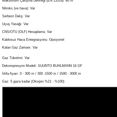
Maksimum Çalışma Derinliği (EN 13319): 60 m
Nitroks (ve hava): Var
Serbest Dalış: Var
Uçuş Yasağı: Var
CNS/OTU (OLF) Hesaplama: Var
Kablosuz Hava Entegrasyonu: Opsiyonel
Kalan Gaz Zamanı: Var
Gaz Tüketimi: Var
Dekompresyon Modeli: SUUNTO BUHLMANN 16 GF
İrtifa Ayarı: 0 - 300 m / 300 -1500 m / 1500 - 3000 m
Gaz: 5 gaza kadar (Oksijen %21 - %100)