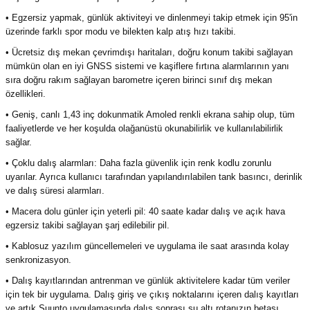
• Egzersiz yapmak, günlük aktiviteyi ve dinlenmeyi takip etmek için 95'in
üzerinde farklı spor modu ve bilekten kalp atış hızı takibi.
• Ücretsiz dış mekan çevrimdışı haritaları, doğru konum takibi sağlayan
mümkün olan en iyi GNSS sistemi ve kaşiflere fırtına alarmlarının yanı
sıra doğru rakım sağlayan barometre içeren birinci sınıf dış mekan
özellikleri.
• Geniş, canlı 1,43 inç dokunmatik Amoled renkli ekrana sahip olup, tüm
faaliyetlerde ve her koşulda olağanüstü okunabilirlik ve kullanılabilirlik
sağlar.
• Çoklu dalış alarmları: Daha fazla güvenlik için renk kodlu zorunlu
uyarılar. Ayrıca kullanıcı tarafından yapılandırılabilen tank basıncı, derinlik
ve dalış süresi alarmları.
• Macera dolu günler için yeterli pil: 40 saate kadar dalış ve açık hava
egzersiz takibi sağlayan şarj edilebilir pil.
• Kablosuz yazılım güncellemeleri ve uygulama ile saat arasında kolay
senkronizasyon.
• Dalış kayıtlarından antrenman ve günlük aktivitelere kadar tüm veriler
için tek bir uygulama. Dalış giriş ve çıkış noktalarını içeren dalış kayıtları
ve artık Suunto uygulamasında dalış sonrası su altı rotanızın betası.