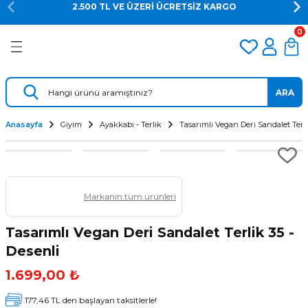
2.500 TL VE ÜZERİ ÜCRETSİZ KARGO
Geri Dön
Geri Dön
Geri Dön
0
er
Dalış Regülatörü
Yedek Parça
 AÇACAK
Dalış Ahtapotu
Regülatör Yedek Parça
ARA
ik
Dalış Konsolu
Anasayfa
Giyim
Ayakkabı - Terlik
Tasarımlı Vegan Deri Sandalet Terli
Markanın tüm ürünleri
Tasarımlı Vegan Deri Sandalet Terlik 35 -
Desenli
ü
1.699,00 ₺
177,46 TL den başlayan taksitlerle!