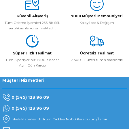
Yorum Yaz
Güvenli Alışveriş
%100 Müşteri Memnuniyeti
Tüm Ödeme İşlemleri 256 Bit SSL
Kolay İade & Değişim
sertifikası ile korunmaktadır.
Süper Hızlı Teslimat
Ücretsiz Teslimat
Tüm Siparişleriniz 15:00'a Kadar
2.500 TL üzeri tüm siparişlerde
Aynı Gün Kargo
Müşteri Hizmetleri
0 (545) 123 96 09
0 (545) 123 96 09
İskele Mahallesi Bodrum Caddesi No:88 Karaburun / İzmir