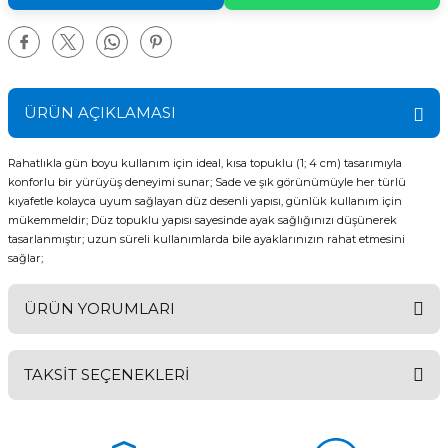
ÜRÜN AÇIKLAMASI
Rahatlıkla gün boyu kullanım için ideal, kısa topuklu (1; 4 cm) tasarımıyla
konforlu bir yürüyüş deneyimi sunar; Sade ve şık görünümüyle her türlü
kıyafetle kolayca uyum sağlayan düz desenli yapısı, günlük kullanım için
mükemmeldir; Düz topuklu yapısı sayesinde ayak sağlığınızı düşünerek
tasarlanmıştır; uzun süreli kullanımlarda bile ayaklarınızın rahat etmesini
sağlar;
ÜRÜN YORUMLARI
TAKSİT SEÇENEKLERİ
Bu ürüne ilk yorumu siz yapın!