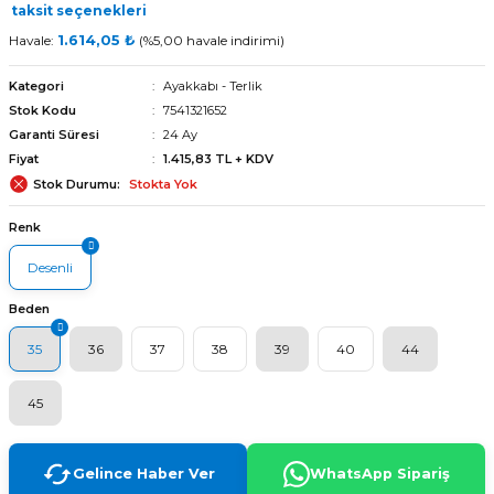
taksit seçenekleri
Havale:
1.614,05 ₺
(%5,00 havale indirimi)
Kategori
Ayakkabı - Terlik
Stok Kodu
7541321652
Garanti Süresi
24 Ay
Fiyat
1.415,83 TL + KDV
Stok Durumu
Stokta Yok
Renk
Desenli
Beden
35
36
37
38
39
40
44
45
arı
Gelince Haber Ver
WhatsApp Sipariş