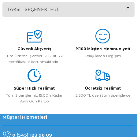
TAKSİT SEÇENEKLERİ
Bu ürüne ilk yorumu siz yapın!
Yorum Yaz
Güvenli Alışveriş
%100 Müşteri Memnuniyeti
Tüm Ödeme İşlemleri 256 Bit SSL
Kolay İade & Değişim
sertifikası ile korunmaktadır.
Süper Hızlı Teslimat
Ücretsiz Teslimat
Tüm Siparişleriniz 15:00'a Kadar
2.500 TL üzeri tüm siparişlerde
Aynı Gün Kargo
Müşteri Hizmetleri
0 (545) 123 96 09