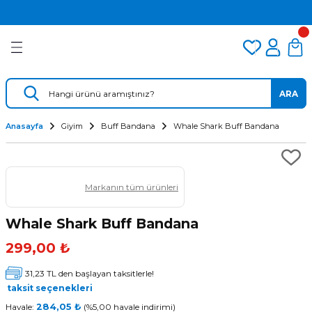
2.500 TL VE ÜZERİ ÜCRETSİZ KARGO
Geri Dön
Geri Dön
Geri Dön
TÜM DALIŞ ÜRÜNLERİNDE 2 YIL GARANTİ
KAMPANYALI TAKSİTLİ SATIŞ
er
Dalış Regülatörü
Yedek Parça
 AÇACAK
Dalış Ahtapotu
Regülatör Yedek Parça
ARA
ik
Dalış Konsolu
Anasayfa
Giyim
Buff Bandana
Whale Shark Buff Bandana
Markanın tüm ürünleri
Whale Shark Buff Bandana
299,00 ₺
ü
31,23 TL den başlayan taksitlerle!
taksit seçenekleri
Havale:
284,05 ₺
(%5,00 havale indirimi)