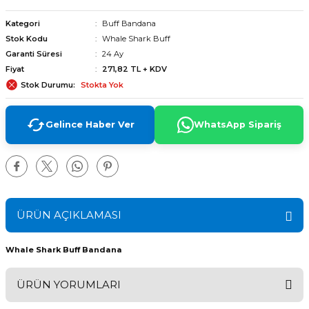
Kategori
Buff Bandana
Stok Kodu
Whale Shark Buff
Garanti Süresi
24 Ay
Fiyat
271,82 TL + KDV
Stok Durumu
Stokta Yok
Gelince Haber Ver
WhatsApp Sipariş
ÜRÜN AÇIKLAMASI
Whale Shark Buff Bandana
arı
ÜRÜN YORUMLARI