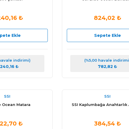
240,16 ₺
824,02 ₺
pete Ekle
Sepete Ekle
havale indirimi)
(%5,00 havale indirimi
.240,16 ₺
782,82 ₺
SSI
SSI
e Ocean Matara
SSI Kaplumbağa Anahtarlık
922,70 ₺
384,54 ₺