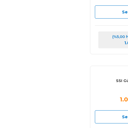
Se
(%5,00 
1
SSI G
1.
Se