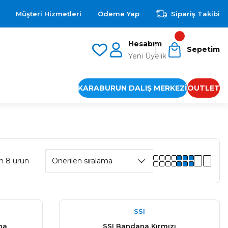
Müşteri Hizmetleri
Ödeme Yap
Sipariş Takibi
Hesabım
Sepetim
Yeni Üyelik
KARABURUN DALIŞ MERKEZİ
OUTLET
m 8 ürün
SSI
na
SSI Bandana Kırmızı