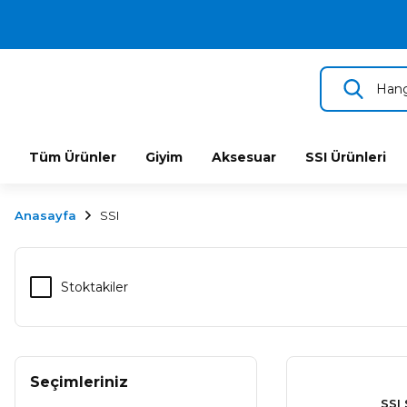
2.500 TL VE ÜZERİ ÜCRETSİZ KARGO
TÜM DALIŞ ÜRÜNLERİNDE 2 YIL GARANTİ
KAMPANYALI TAKSİTLİ SATIŞ
Tüm Ürünler
Giyim
Aksesuar
SSI Ürünleri
Anasayfa
SSI
Stoktakiler
Seçimleriniz
SSI 