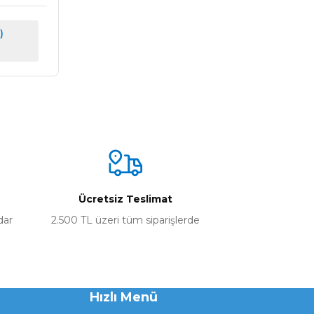
)
Ücretsiz Teslimat
dar
2.500 TL üzeri tüm siparişlerde
Hızlı Menü