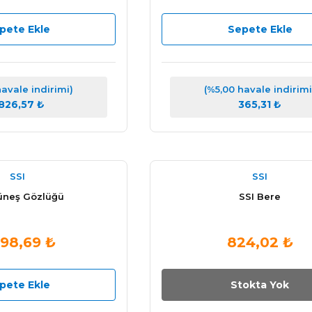
pete Ekle
Sepete Ekle
havale indirimi)
(%5,00 havale indirimi
.826,57 ₺
365,31 ₺
Tükendi
SSI
SSI
üneş Gözlüğü
SSI Bere
098,69 ₺
824,02 ₺
pete Ekle
Stokta Yok