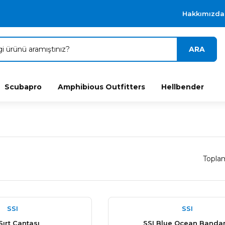
Hakkımızda
ARA
Scubapro
Amphibious Outfitters
Hellbender
Topla
SSI
SSI
Sırt Çantası
SSI Blue Ocean Banda